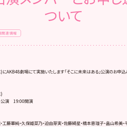
ついて
場関連情報
日(水)にAKB48劇場にて実施いたします「そこに未来はある」公演のお申
)
公演 19:00開演
・工藤華純・久保姫菜乃・迫由芽実・佐藤綺星・橋本恵理子・畠山希美・