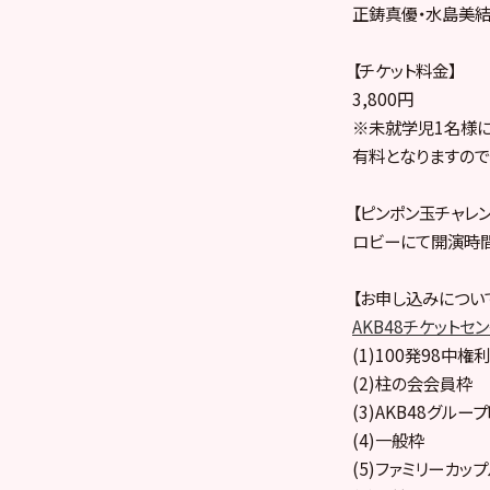
正鋳真優・水島美結
【チケット料金】
3,800円
※未就学児1名様
有料となりますので
【ピンポン玉チャレ
ロビーにて開演時間
【お申し込みについ
AKB48チケットセ
(1)100発98中権利
(2)柱の会会員枠
(3)AKB48グル
(4)一般枠
(5)ファミリーカッ