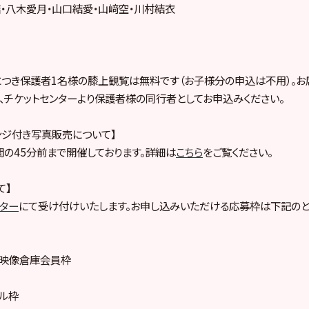
・八木愛月・山口結愛・山﨑空・川村結衣
につき保護者1名様の膝上観覧は無料です（お子様分の申込は不用）。
、チケットセンターより保護者様の同行者としてお申込みください。
ンジ付き写真販売について】
の45分前まで開催しております。詳細は
こちら
をご覧ください。
て】
ンター
にて受け付けいたします。お申し込みいただける応募枠は下記のと
ープ映像倉庫会員枠
プル枠