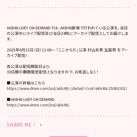
AKB48 LIVE!! ON DEMANDでは、AKB48劇場で行われている公演を、当日
の公演中にライブ配信及び当日24時にアーカイブ配信としてお届けしま
す。
2025年6月15日（日）12:00～ 「ここからだ」公演 村山彩希 生誕祭 をアー
カイブ配信！
各公演は配信開始日より、
30日間の期間限定配信となりますので、お見逃しなく！
■公演の詳細はこちら
https://www.dmm.com/lod/akb48/-/detail/=/cid=akb48c25061501/
■AKB48 LIVE!! ON DEMAND
https://www.dmm.com/lod/akb48/
SHARE ME !