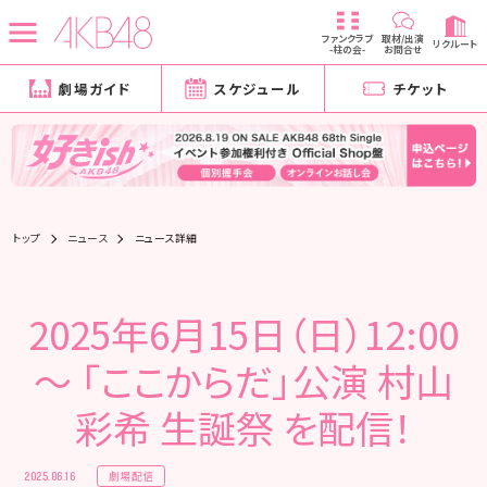
ファンクラブ
取材/出演
リクルート
-柱の会-
お問合せ
劇場ガイド
スケジュール
チケット
トップ
ニュース
ニュース詳細
2025年6月15日（日）12:00
～ 「ここからだ」公演 村山
彩希 生誕祭 を配信！
劇場配信
2025.06.16