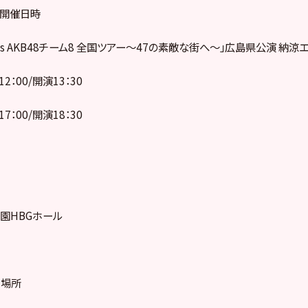
び開催日時
sents AKB48チーム8 全国ツアー〜47の素敵な街へ〜」広島県公演 納涼エ
12：00/開演13：30
17：00/開演18：30
園HBGホール
・場所