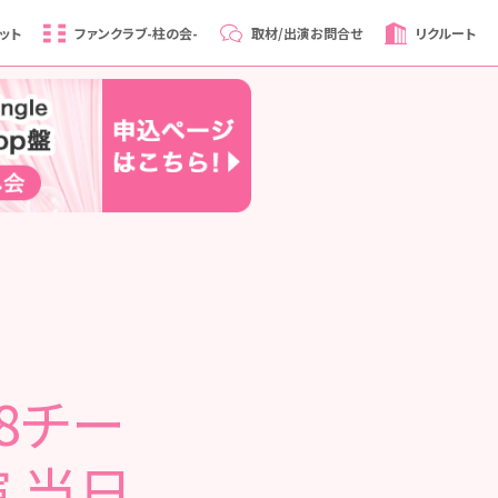
ット
ファンクラブ
-柱の会-
取材/出演
お問合せ
リクルート
48チー
 当日