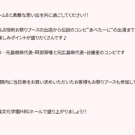
ム8と素敵な思い出を共に過ごしてください！！
ム8恒例お祭りブースの出店から伝説のコンビ“あべたーに“の出演ま
お楽しみポイントが盛りだくさんです♪
は…元島根県代表・阿部芽唯と元広島県代表・谷優里のコンビです
時間内に当日券をお買い求めいただいたお客様もお祭りブースも参加し
島文化学園HBGホールで盛り上がりましょう！！