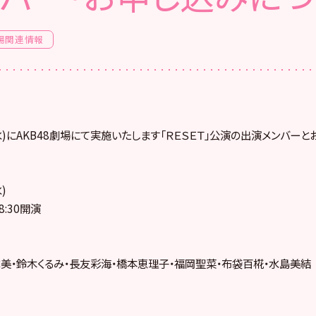
場関連情報
(水)にAKB48劇場にて実施いたします「ＲＥＳＥＴ」公演の出演メンバー
)
8:30開演
美・鈴木くるみ・長友彩海・橋本恵理子・福岡聖菜・布袋百椛・水島美結