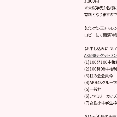
3,800円
※未就学児1名様
有料となりますので
【ピンポン玉チャレ
ロビーにて開演時間
【お申し込みについ
AKB48チケットセ
(1)100発100中権
(2)100発98中権利
(3)柱の会会員枠
(4)AKB48グル
(5)一般枠
(6)ファミリーカッ
(7)女性小中学生枠
【(1)～(4)枠の販