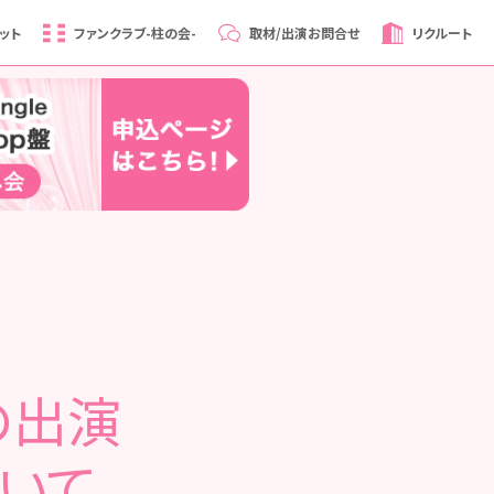
ット
ファンクラブ
-柱の会-
取材/出演
お問合せ
リクルート
の出演
いて