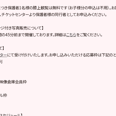
につき保護者1名様の膝上観覧は無料です（お子様分の申込は不用）。
、チケットセンターより保護者様の同行者としてお申込みください。
ンジ付き写真販売について】
の45分前まで開催しております。詳細は
こちら
をご覧ください。
て】
ンター
にて受け付けいたします。お申し込みいただける応募枠は下記のと
利
ープ映像倉庫会員枠
プル枠
売スケジュール】