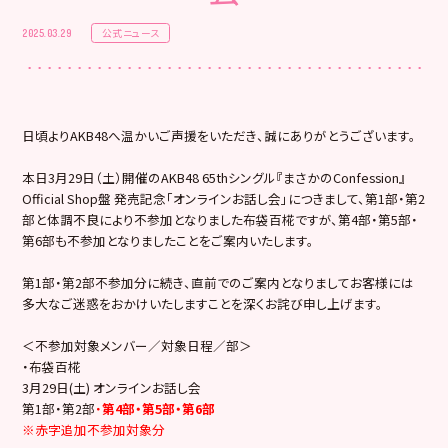
公式ニュース
2025.03.29
日頃よりAKB48へ温かいご声援をいただき、誠にありがとうございます。
本日3月29日（土）開催のAKB48 65thシングル『まさかのConfession』
Official Shop盤 発売記念「オンラインお話し会」につきまして、第1部・第2
部と体調不良により不参加となりました布袋百椛ですが、第4部・第5部・
第6部も不参加となりましたことをご案内いたします。
第1部・第2部不参加分に続き、直前でのご案内となりましてお客様には
多大なご迷惑をおかけいたしますことを深くお詫び申し上げます。
＜不参加対象メンバー／対象日程／部＞
・布袋百椛
3月29日(土) オンラインお話し会
第1部・第2部
・
第4部・第5部・第6部
※赤字追加不参加対象分