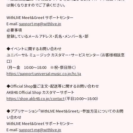
は無くなりますのでご了承ください。
WithLIVE Meet&Greet サポートセンター
E-mail：
support-mg@withlive.jp
必要事項
登録しているメールアドレス・氏名・メンバー名・部
◆イベントに関するお問い合わせ
ユニバーサル ミュ－ジック カスタマー・サービスセンター（お客様相談窓
口）
（月～金 10:00～18:00 ※祝・祭日除く）
https://support.universal-music.co.jp/hc/ja
◆Official Shop盤ご注文・配送等に関するお問い合わせ
AKB48 Official Shop カスタマーサポート
https://shop.akb48.co.jp/contact
（平日10:00～18:00）
◆アプリケーション「WithLIVE Meet&Greet」・参加方法についてのお問
い合わせ
WithLIVE Meet&Greet サポートセンター
E-mail：
support-mg@withlive.jp