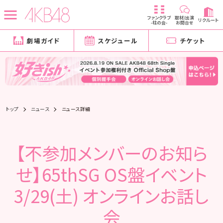
ファンクラブ
取材/出演
リクルート
-柱の会-
お問合せ
劇場ガイド
スケジュール
チケット
トップ
ニュース
ニュース詳細
【不参加メンバーのお知ら
せ】65thSG OS盤イベント
3/29(土) オンラインお話し
会