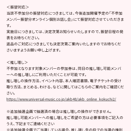
＜振替対応＞
当該不参加分の振替対応につきましては、今後追加開催予定の「不参加
メンバー振替分オンライン個別お話し会」にて振替対応させていただきま
す。
実施日につきましては、決定次第お知らせいたしますので、振替日程の発
表をお待ちください。
返品のご対応につきましても決定次第ご案内いたしますのでお待ちくだ
さいますようお願い申し上げます。
＜推し増し＞
不参加となります対象メンバーの参加券は、同日の推し増し可能メンバ
ーへの推し増しにご利用いただくことが可能です。
推し増しの操作方法、イベント内容、本人確認書類、電子チケットの受け
取り方法、まとめる、わける、などに関してはこちらのご案内をご確認くだ
さい。
https://www.universal-music.co.jp/akb48/akb_online_kokuchi2/
※追加抽選企画で抽選済の場合は推し増しの操作ができません。
推し増し可能メンバーへの推し増しをご希望の方は必要事項をご記入の
うえ、下記までご連絡ください
※追加抽選企画でご当選している場合、推し増し先の枠での当選の権利