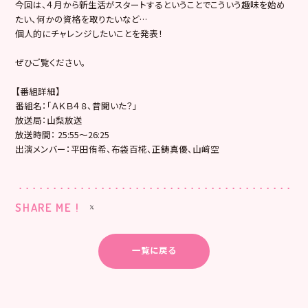
今回は、４月から新生活がスタートするということでこういう趣味を始め
たい、何かの資格を取りたいなど…
個人的にチャレンジしたいことを発表！
ぜひご覧ください。
【番組詳細】
番組名：「Ａ
Ｋ
Ｂ
４
８
、
昔聞いた？」
放送局：山梨放送
放送時間： 25:55〜26:25
出演メンバー：平田侑希、布袋百椛、正鋳真優、山﨑空
SHARE ME !
一覧に戻る