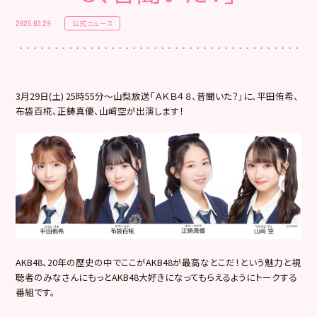
公式ニュース
2025.03.29
3月29日(土) 25時55分〜山梨放送「ＡＫＢ４８、昔聞いた？」に、平田侑希、
布袋百椛、正鋳真優、山﨑空が出演します！
AKB48、20年の歴史の中でここがAKB48が最高なとこだ！という魅力と視
聴者のみなさんにもっとAKB48大好きになってもらえるようにトークする
番組です。