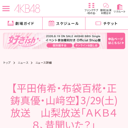
ファンクラブ
取材/出演
リクルート
-柱の会-
お問合せ
劇場ガイド
スケジュール
チケット
トップ
ニュース
ニュース詳細
【平田侑希・布袋百椛・正
鋳真優・山﨑空】3/29(土)
放送 山梨放送「ＡＫＢ４
８、昔聞いた？」