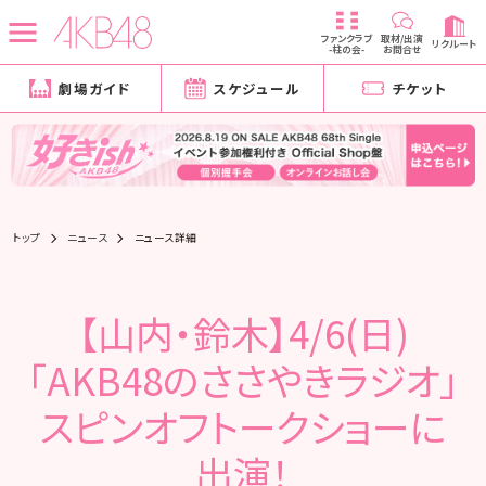
ファンクラブ
取材/出演
リクルート
-柱の会-
お問合せ
劇場ガイド
スケジュール
チケット
トップ
ニュース
ニュース詳細
【山内・鈴木】4/6(日)
「AKB48のささやきラジオ」
スピンオフトークショーに
出演！