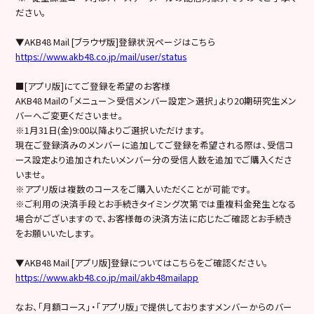
ださい。
▼AKB48 Mail [ブラウザ版]登録状況ページはこちら
https://www.akb48.co.jp/mail/user/status
■[アプリ版]にてご登録を希望のお客様
AKB48 Mailの「メニュー＞受信メンバー設定＞選択」より20期研究生メン
バーへご変更くださいませ。
※1月31日(金)9:00以降よりご選択いただけます。
現在ご登録済みのメンバーに追加してご登録を希望される際は、受信コ
ース設定より追加されたいメンバー分の受信人数を追加でご購入くださ
いませ。
※アプリ版は複数のコースをご購入いただくことが可能です。
※ご利用の決済手段とお手続きタイミング次第では重複料金発生となる
場合がございますので、お客様毎の決済方法に応じたご確認とお手続き
をお願いいたします。
▼AKB48 Mail [アプリ版]登録についてはこちらをご確認ください。
https://www.akb48.co.jp/mail/akb48mailapp
なお、「月額コース」・「アプリ版」で提供しておりますメンバーからのバー