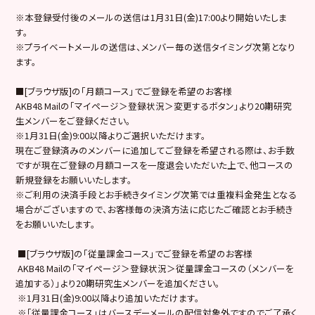
※本登録受付後のメールの送信は1月31日(金)17:00より開始いたしま
す。
※プライベートメールの送信は、メンバー毎の送信タイミング次第となり
ます。
■[ブラウザ版]の「月額コース」でご登録を希望のお客様
AKB48 Mailの「マイページ＞登録状況＞変更するボタン」より20期研究
生メンバーをご登録ください。
※1月31日(金)9:00以降よりご選択いただけます。
現在ご登録済みのメンバーに追加してご登録を希望される際は、お手数
ですが現在ご登録の月額コースを一度退会いただいた上で、他コースの
新規登録をお願いいたします。
※ご利用の決済手段とお手続きタイミング次第では重複料金発生となる
場合がございますので、お客様毎の決済方法に応じたご確認とお手続き
をお願いいたします。
■[ブラウザ版]の「従量課金コース」でご登録を希望のお客様
AKB48 Mailの「マイページ＞登録状況＞従量課金コースの（メンバーを
追加する）」より20期研究生メンバーを追加ください。
※1月31日(金)9:00以降より追加いただけます。
※「従量課金コース」はバースデーメールの配信対象外ですのでご了承く