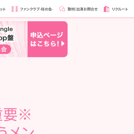
ット
ファンクラブ
-柱の会-
取材/出演
お問合せ
リクルート
※重要※
伴うメン