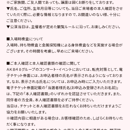
※ご家族間、ご友人間であっても、譲渡は固くお断りをしております。
▼氏名、ご住所、生年月日等についても、当日ご来場者の本人確認をさせ
ていただく際に、必要な情報となりますので、お間違いのない様、十分に
ご注意ください。
▼公演当日は、主催者が定めた観覧ルールに沿って、お楽しみください。
■入場時検査について
入場時、持ち物検査と金属探知機による身体検査などを実施する場合が
ございます。その時間を考慮し、早めにご来場ください。
■ご本人確認と本人確認書類の確認に関して
ＡＫＢ４８グループのコンサート・イベントにおいては、転売対策として、電
子チケット券面には、お申込者様の氏名が表示されるようになっておりま
す。なお、表示される氏名については、お申込み時にご入力いただきます。
電子チケット券面記載の「当選者様氏名(お申込み登録されたお名前)」
は、下記の「本人確認書類」のいずれかを認証させていただきます。また、
同伴者の方全員、本人確認書類を必ずご持参ください。
当日は、チケットと本人確認書類をお忘れなくお持ちいただけますようご
協力をお願いいたします。
※確認内容に相違がある場合は、お客様確認のため、しばらくお待ちいた
だく事になります。