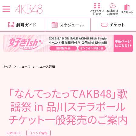
ファンクラブ
取材/出演
リクルート
-柱の会-
お問合せ
劇場ガイド
スケジュール
チケット
トップ
ニュース
ニュース詳細
「なんてったってAKB48」歌
謡祭 in 品川ステラボール
チケット一般発売のご案内
イベント情報
2025.01.10