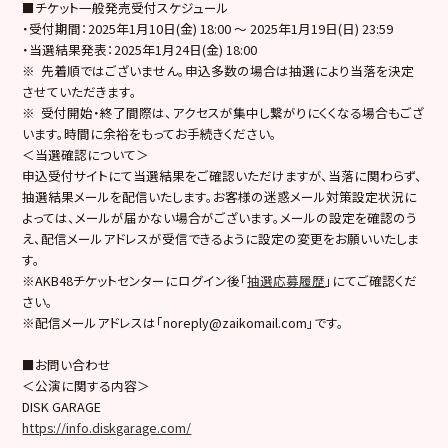
■チケット一般発売受付スケジュール
・受付期間：2025年1月10日(金) 18:00 〜 2025年1月19日(日) 23:59
・当選結果発表：2025年1月24日(金) 18:00
※ 先着順ではございません。申込多数の場合は抽選により当落を決定
させていただきます。
※ 受付開始・終了間際は、アクセスが集中し繋がりにくくなる場合もござ
います。時間に余裕をもってお手続きください。
＜当選確認について＞
申込受付サイトにて当選結果をご確認いただけますが、当落に関わらず、
抽選結果メールを配信いたします。お客様の迷惑メール対策設定状況に
よっては、メールが届かない場合がございます。メールの設定を確認のう
え、配信メールアドレスが受信できるように設定の変更をお願いいたしま
す。
※AKB48チケットセンターにログイン後「
抽選応募履歴
」にてご確認くだ
さい。
※配信メールアドレスは「noreply@zaikomail.com」です。
■お問い合わせ
＜公演に関する内容＞
DISK GARAGE
https://info.diskgarage.com/