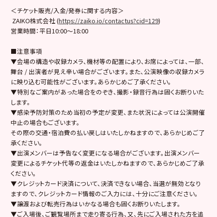
＜チケット販売/入金/発券に関する内容＞
ZAIKO株式会社 (
https://zaiko.io/contactus?cid=129
)
営業時間：平日10:00～18:00
■注意事項
▼会場の構造や収録カメラ、機材等の配置により、お席によっては、一部、
舞台 / 出演者が見え辛い場合がございます。また、公演映像の収録カメラ
に映り込む可能性がございます。あらかじめご了承ください。
▼特別なご案内があった場合をのぞき、撮影・録音行為は固くお断りいた
します。
▼感染予防対策のため当初の予定が変更、また状況によっては公演開催
中止の場合もございます。
その際の交通・宿泊費の払い戻しはいたしかねますので、あらかじめご了
承ください。
▼出演メンバーは予告なく変更になる場合がございます。出演メンバー
変更によるチケット代等の返金はいたしかねますので、あらかじめご了承
ください。
▼クレジットカード決済について、決済できない場合、当選が無効となり
ますので、クレジットカード情報のご入力には、十分にご注意ください。
▼譲渡および転売行為はいかなる場合も固くお断りいたします。
▼ご入場後、ご観覧場所まで走り寄る行為、又、先にご入場された方を追