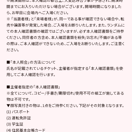
※開演間際は、本人確認の都合上、大変込み合う事が予想され、開演時
間までにお入りいただけない場合がございます。開場時間になりました
ら、お早目に会場内へご入場ください。
※ 「当選者様」と「来場者様」が、同一である事が確認できない場合や、転
売や譲渡等が発覚した場合、ご入場をお断りいたします。また、ランダムに
ての本人確認書類の確認ではございますが、必ず本人確認書類をご持参
ください。同伴者の方含め、本人確認書類を紛失/お忘れ/不備がある等
の際は、ご本人確認ができないため、ご入場をお断りいたします。ご注意く
ださい。
■「本人照会」の方法について
氏名が記載されているチケット、主催者が指定する「本人確認書類」を使
用してご本人確認を行います。
■主催者指定の「本人確認書類」
※全てについて、コピー/手書き/期限切れ/使用不可の細工が施してある
物は不可です。
▼顔写真付きの物は、1点をご持参ください。下記がその対象となります。
(1) パスポート
(2) 運転免許証
(3) 学生証
(4) 住民基本台帳カード