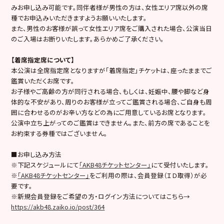
みお申し込み可能です。同伴者様が男性の方は、女性エリア席以外の席
種でお申込みいただきますようお願いいたします。
また、男性のお客様が誤って女性エリア席をご購入された場合、公演当日
のご入場はお断りいたします。あらかめご了承ください。
【着席指定席について】
本公演は全席指定席となりますが「着席指定」チケットは、座ったままでご
鑑賞いただくお席です。
お子様やご高齢の方が同行される場合、もしくは、妊娠中、腰や脚など身
体的な不安があり、周りのお客様が立ってご鑑賞される場合、ご自身も周
囲に合わせるのがお辛い方などの為にご用意しているお席となります。
公演中立ち上がってのご鑑賞はできません。また、前方の席であることを
お約束する券種ではございません。
■お申し込み方法
※下記スケジュールにて
「AKB48チケットセンター」
にて受付いたします。
※
「AKB48チケットセンター」
をご利用の際は、会員登録（ＩＤ取得）が必
要です。
※新規会員登録をご希望の方・ログイン方法についてはこちら→
https://akb48.zaiko.io/post/364