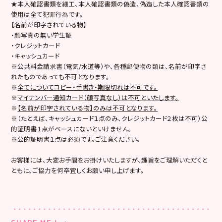
★本人確認書類を細工、本人確認書類の偽造、偽造した本人確認書類の
使用は全て犯罪行為です。
【名前が印字されている物】
・顔写真の無い学生証
・クレジットカード
・キャッシュカード
※公共料金請求書（電気/水道等）や、各種郵便物の類は、名前が印字さ
れたものであっても不可となります。
※
全てについてコピー・手書き・期限切れは不可です。
※
マイナンバー通知カード（顔写真なし）は不可といたします。
※
【名前が印字されている物】のみは不可となります。
※（たとえば、キャッシュカード１点のみ、クレジットカード２枚は不可）公
的証明書１点がベースにないといけません。
※公的証明書１点は必須です。ご注意ください。
お客様には、大変お手間をお掛けいたしますが、趣旨をご理解いただくと
ともに、ご協力を何卒宜しくお願い申し上げます。