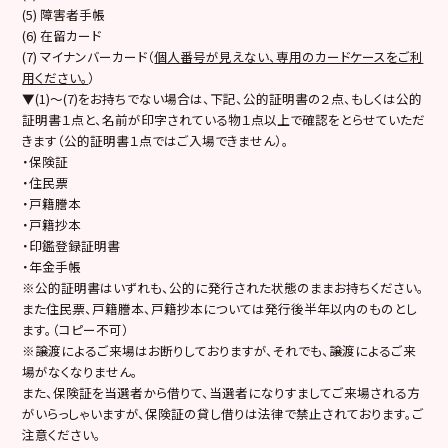
(5) 障害者手帳
(6) 在留カード
(7) マイナンバーカード（
個人番号が見えない、専用のカードケースをご利
用ください。
）
▼(1)～(7)をお持ちでない場合は、下記、公的証明書の２点、もしくは公的
証明書１点と、名前が印字されている物１点以上で確認をとらせていただ
きます（公的証明書１点ではご入場できません）。
・保険証
・住民票
・戸籍謄本
・戸籍抄本
・印鑑登録証明書
・年金手帳
※公的証明書はいずれも、公的に発行された状態のままお持ちください。
また住民票、戸籍謄本、戸籍抄本については発行後半年以内のものとし
ます。（コピー不可）
※譲渡によるご来場はお断りしておりますが、それでも、譲渡によるご来
場がなくなりません。
また、保険証を当選者から借りて、当選者になりすましてご来場される方
がいらっしゃいますが、保険証の貸し借りは法律で禁止されております。ご
注意ください。