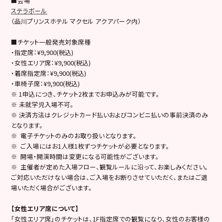
■会場
ステラボール
（品川プリンスホテル マクセル アクアパーク内）
■チケット一般発売対象席種
・指定席：¥9,900(税込)
・女性エリア席：¥9,900(税込)
・着席指定席：¥9,900(税込)
・車椅子席：¥9,900(税込)
※ 1申込につき、チケット2枚までお申込みが可能です。
※ 未就学児入場不可。
※ 決済方法はクレジットカード払いおよびコンビニ払いの事前決済のみ
となります。
※ 電子チケットのみのお取り扱いとなります。
※ ご入場にはお1人様1枚ずつチケットが必要となります。
※ 開場・開演時間は変更になる可能性がございます。
※ 主催者が定めた入場フロー、観覧ルールに沿って、お楽しみください。
ご対応いただけない場合は、ご入場をお断りさせていただく、またはご退
場いただく場合がございます。
【女性エリア席について】
「女性エリア席」のチケットは、1F指定席での観覧になり、女性のお客様の