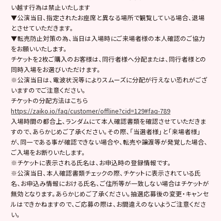
い越す行為は禁止いたします
▼公演当日、指定されたお座席と異なる場所で観覧している場合、退場
とさせていただきます。
▼転売防止対策の為、当日は入場時にご来場者様の本人確認のご協力
をお願いいたします。
チケットを2枚ご購入のお客様は、同行者様へ分配または、同行者様との
同時入場をお選びいただけます。
※公演当日は、電波状況等によりスムーズに分配が行えない恐れがござ
いますのでご注意ください。
チケットの分配方法はこちら
https://zaiko.io/faq/customer/offline?cid=129#faq-789
入場時間の都合上、ランダムにて本人確認書類を確認させていただきま
すので、あらかじめご了承ください。その際、「当選者様」と「来場者様」
が、同一である事が確認できない場合や、転売や譲渡等が発覚した場合、
ご入場をお断りいたします。
※チケットに表示される氏名は、お申込時の登録情報です。
※公演当日、本人確認書類チェックの際、チケットに表示されている氏
名、お申込み情報における氏名、ご住所等が一致しない場合はチケットが
無効となります。あらかじめご了承ください。抽選応募後の変更・キャンセ
ルはできかねますので、ご応募の際は、お間違えのないようご注意くださ
い。