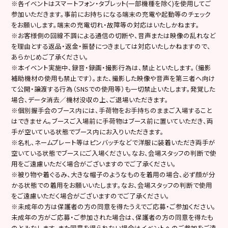
※各イベントはスマートフォン・タブレット(一部機種を除く)を使用してご
参加いただきます。事前にお持ちになる端末の充電や起動等のチェック
をお願いします。端末の充電切れ・故障等の対応はいたしかねます。
※お客様側の回線不調による通信の切断や、音声または映像の乱れなど
を理由とする返品・返金・振替につきましては対応いたしかねますので、
あらかじめご了承ください。
※本イベント実施中、録音・録画・撮影行為は、禁止といたします。（撮影
補助機材の使用も禁止です）。また、撮影した映像や音声を第三者へ向け
て公開・譲渡する行為（SNSでの使用等）も一切禁止いたします。発覚した
場合、データ消去／機材没収の上、ご退場いただきます。
※個別握手会のブース内には、手荷物をお手持ちのままご入場すること
はできません。ブースご入場前に手荷物はブース前に置いていただき、両
手が空いている状態でブース内にお入りいただきます。
※名札、ネームプレート等はピンバッチなどで洋服に装着いただき両手が
空いている状態でブースにご入場ください。なお、会場スタッフの判断で使
用をご遠慮いただく場合がございますのでご了承ください。
※被り物や着ぐるみ、大きな帽子のようなものを着用の場合、必ず顔が分
かる状態での着用をお願いいたします。なお、会場スタッフの判断で使用
をご遠慮いただく場合がございますのでご了承ください。
※未成年の方は保護者の方の同意を得たうえでご応募・ご参加ください。
未成年の方がご応募・ご参加された場合は、保護者の方の同意を得たも
のとみなします。また同意を得られない場合はイベントへのご参加をご遠