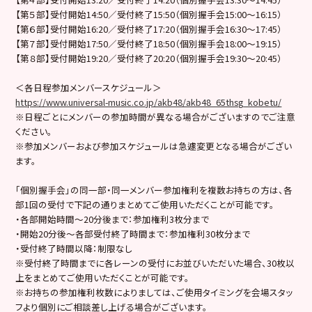
【第５部】受付開始14:50／受付終了15:50（個別握手会15:00～16:15）
【第６部】受付開始16:20／受付終了17:20（個別握手会16:30～17:45）
【第７部】受付開始17:50／受付終了18:50（個別握手会18:00～19:15）
【第８部】受付開始19:20／受付終了20:20（個別握手会19:30～20:45）
＜各日程参加メンバースケジュール＞
https://www.universal-music.co.jp/akb48/akb48_65thsg_kobetu/
※日程ごとにメンバーの参加時間が異なる場合がございますのでご注意
ください。
※参加メンバーおよび参加スケジュールは急遽変更となる場合がござい
ます。
「個別握手会」の同一部・同一メンバー参加権利を複数お持ちの方は、各
部1回の受付で下記の通りまとめてご使用いただくことが可能です。
・各部開始時間～20分後まで：参加権利3枚分まで
・開始20分後〜各部受付終了時間まで：参加権利30枚分まで
・受付終了時間以降：制限なし
※受付終了時間までに各レーンの受付にお並びいただいた場合、30枚以
上をまとめてご使用いただくことが可能です。
※お持ちの参加権利枚数によりましては、ご使用タイミングを会場スタッ
フより個別にご相談差し上げる場合がございます。