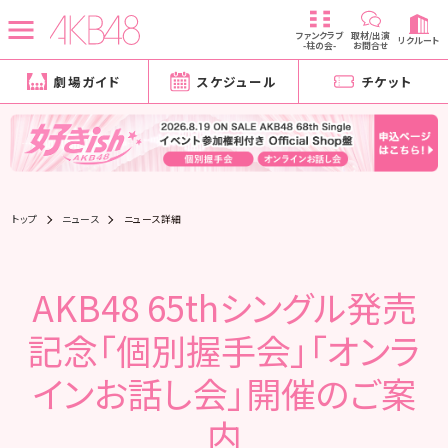
ファンクラブ
取材/出演
リクルート
-柱の会-
お問合せ
劇場ガイド
スケジュール
チケット
トップ
ニュース
ニュース詳細
AKB48 65thシングル発売
記念「個別握手会」「オンラ
インお話し会」開催のご案
内