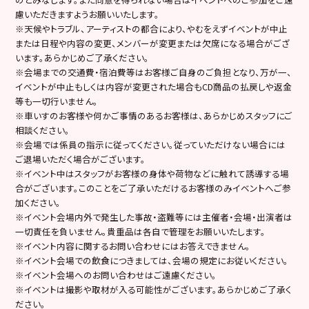
慮いただきますようお願いいたします。
※天候やトラブル、アーティストの都合により、やむをえずイベントが中止
または日程や内容の変更、メンバーが変更または欠席になる場合がござ
います。あらかじめご了承ください。
※会場までの交通費・宿泊費等はお客様ご自身のご負担となり、万が一、
イベントが中止もしくは内容が変更された場合もCD商品の払戻しや返金
等も一切行いません。
※車いすのお客様や何かご事情のあるお客様は、あらかじめスタッフにご
相談ください。
※会場では係員の指示に従ってください。従っていただけない場合には
ご退場いただく場合がございます。
※イベント中はスタッフがお客様の身体や荷物などに触れて誘導する場
合がございます。このことをご了承いただけるお客様のみイベントへご参
加ください。
※イベント会場内外で発生した事故・盗難等には主催者・会場・出演者は
一切責任を負いません。貴重品は各自で管理をお願いいたします。
※イベント内容に関するお問い合わせにはお答えできません。
※イベント会場での飲食につきましては、会場の規定にお従いください。
※イベント会場へのお問い合わせはご遠慮ください。
※イベントは撮影や取材が入る可能性がございます。あらかじめご了承く
ださい。