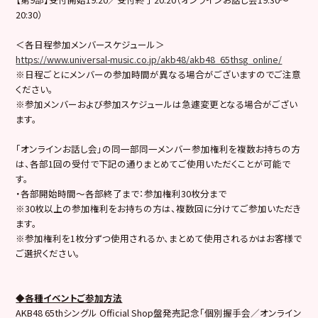
20:30）
＜各日程参加メンバースケジュール＞
https://www.universal-music.co.jp/akb48/akb48_65thsg_online/
※日程ごとにメンバーの参加時間が異なる場合がございますのでご注意
ください。
※参加メンバーおよび参加スケジュールは急遽変更となる場合がござい
ます。
「オンラインお話し会」の同一部同一メンバー参加権利を複数お持ちの方
は、各部1回の受付で下記の通りまとめてご使用いただくことが可能で
す。
・各部開始時間～各部終了まで：参加権利30枚分まで
※30枚以上の参加権利をお持ちの方は、複数回に分けてご参加いただき
ます。
※参加権利を1枚分ずつ使用されるか、まとめて使用されるかはお客様で
ご選択ください。
◆各種イベントご参加方法
AKB48 65thシングル Official Shop盤発売記念「個別握手会／オンライン