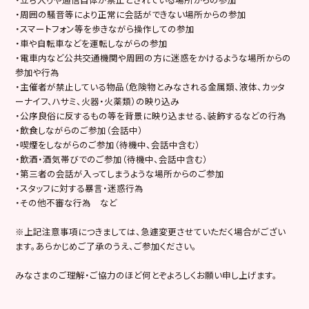
・周囲の騒音等により正常に会話ができない場所からの参加
・スマートフォン等を歩きながら操作しての参加
・車や自転車などを運転しながらの参加
・電車内など公共交通機関や周囲の方に迷惑をかけるような場所からの
参加や行為
・主催者が禁止している物品（危険物とみなされる金属類、液体、カッタ
ーナイフ、ハサミ、火器・火薬類）の映り込み
・公序良俗に反するもの等を背景に映り込ませる、装飾するなどの行為
・飲食しながらのご参加（会話中）
・喫煙をしながらのご参加（待機中、会話中含む）
・飲酒・酒気帯びでのご参加（待機中、会話中含む）
・第三者の会話が入ってしまうような場所からのご参加
・スタッフに対する暴言・迷惑行為
・その他不審な行為 など
※上記注意事項につきましては、急遽変更させていただく場合がござい
ます。あらかじめご了承のうえ、ご参加ください。
みなさまのご理解・ご協力のほど何とぞよろしくお願い申し上げます。