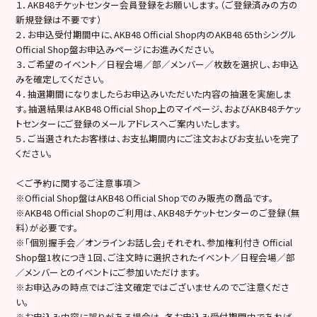
１．AKB48チケットセンター会員登録をお願いします。（ご登録済みの方の
新規登録は不要です）
２．お申込受付期間中に、AKB48 Official Shop内のAKB48 65thシングル
Official Shop盤お申込みページにお進みください。
３．ご希望のイベント／日程会場／部／メンバー／枚数を選択し、お申込
みを確定してください。
４．抽選期間になりましたらお申込みいただいた内容の抽選を実施しま
す。抽選結果はAKB48 Official Shop上のマイページ、およびAKB48チケッ
トセンターにご登録のメールアドレスへご案内いたします。
５．ご当選されたお客様は、お支払期間内にご注文およびお支払いを完了
ください。
＜ご予約に関するご注意事項＞
※Official Shop盤はAKB48 Official Shopでのみ販売の商品です。
※AKB48 Official Shopのご利用は、AKB48チケットセンターのご登録（無
料）が必要です。
※「個別握手会／オンラインお話し会」それぞれ、参加権利付き Official
Shop盤1枚につき１回、ご注文時に選択されたイベント／日程会場／部
／メンバーとのイベントにご参加いただけます。
※お申込みの時点ではご注文確定ではございませんのでご注意くださ
い。
※お申込み内容に誤りがある場合は、各お申込み受付期間内であれば