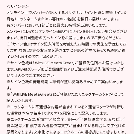
＜サイン会＞
オンライン上でメンバーが記入するオリジナルサイン色紙に直筆サイン＆
宛名（ニックネームまたはお客様のお名前）を後日お届けいたします。
各メンバーにおいて1部ごとに最大10名様が当選いたします。
メンバーによってはオンライン通話中にサインを記入しない場合がござい
ますが、後日当選者の方へサインをお届けしますのでご安心ください。
※「サイン会」はサイン記入時間を考慮したお時間での実施を予定してお
ります。なお、既定のお時間を過ぎますと会話の途中であっても通信が終
了いたしますのでご了承ください。
※サイン色紙は「WithLIVE Meet&Greet」ご登録先住所へお届けいたし
ます。AKB48グループIDご登録住所およびご注文時配送先住所ではござ
いませんのでご注意ください。
※サイン色紙の発送時期は準備が整い次第あらためてご案内いたしま
す。
※「WithLIVE Meet&Greet」にご登録いただくニックネームを宛名として
記入いたします。
※ニックネームに不適切な内容が含まれていると運営スタッフが判断し
た場合は本名の苗字（カタカナ）を宛名として記入いたします。
※ニックネームに、絵文字／顔文字／記号／半角特殊文字（!、＆など）／
特殊記号／旧漢字等の機種依存文字が含まれている場合は文字化けの
原因となります。文字化けによるニックネームの書き損じにつきましては、