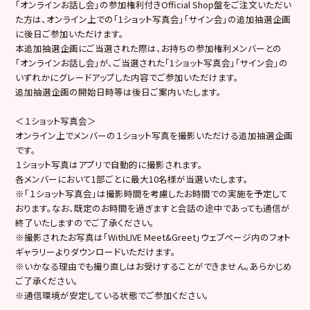
「オンラインお話し会」の参加権利付きOfficial Shop盤をご注文いただい
た方は、オンライン上での「1ショット写真会」「サイン会」の追加抽選企画
に後日ご参加いただけます。
本追加抽選企画にご当選された際は、お持ちの参加権利メンバーとの
「オンラインお話し会」が、ご当選された「1ショット写真会」「サイン会」の
いずれかにグレードアップした内容でご参加いただけます。
追加抽選企画の開始日時等は後日ご案内いたします。
＜１ショット写真会＞
オンライン上でメンバーの１ショット写真を撮影いただける追加抽選企画
です。
１ショット写真はアプリで自動的に撮影されます。
各メンバーにおいて1部ごとに最大10名様が当選いたします。
※「１ショット写真会」は撮影時間を考慮したお時間での実施を予定して
おります。なお、既定のお時間を過ぎますと会話の途中であっても通信が
終了いたしますのでご了承ください。
※撮影されたお写真は「WithLIVE Meet&Greet」ウェブページ内のフォト
ギャラリーよりダウンロードいただけます。
※いかなる理由でも撮り直しはお受けすることができません。あらかじめ
ご了承ください。
※通信環境が安定している状態でご参加ください。