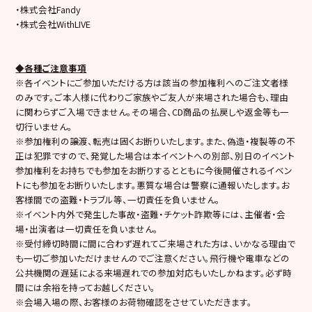
・株式会社Fandy
・株式会社WithLIVE
◆各種ご注意事項
※各イベントにご参加いただける方は該当の参加権利へのご注文者様
のみです。ご本人様に代わりご家族やご友人が来場された場合も、理由
に関わらずご入場できません。その場合、CD商品の払戻しや返金等も一
切行いません。
※参加権利の譲渡、転売は固くお断りいたします。また、偽造・複製等の不
正は犯罪ですので、発覚した場合は本イベントへの別部、別日のイベント
参加権利をお持ちでも参加をお断りするとともに今後開催されるイベン
トにも参加をお断りいたします。悪質な場合は警察に通報いたします。お
客様間での盗難・トラブル等、一切責任を負いません。
※イベント内外で発生した事故・盗難・チケット詐欺等には、主催者・会
場・出演者は一切責任を負いません。
※受付締切時間に間に合わず遅れてご来場された方は、いかなる理由で
も一切ご参加いただけませんのでご注意ください。飛行機や電車などの
公共機関の遅延による来場遅れでの参加対応もいたしかねます。必ず時
間には余裕を持ってお越しください。
※会場入場の際、お客様のお荷物確認をさせていただきます。