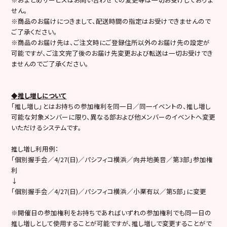
せん。
※商品のお届けにつきまして、配送時間の指定はお受けできませんので
ご了承ください。
※商品のお届け先は、ご注文時にご登録住所以外のお届け先の設定が
可能ですが、ご注文完了後のお届け先変更および転送は一切お受けでき
ませんのでご了承ください。
◆推し増しについて
「推し増し」とはお持ちの参加権利を同一日／同一イベントの、推し増し
可能な対象メンバーに限り、異なる部および他メンバーのイベントへ変更
いただけるシステムです。
推し増し利用例：
「個別握手会／4/27(日)／パシフィコ横浜／向井地美音／第3部」参加権
利
↓
「個別握手会／4/27(日)／パシフィコ横浜／小栗有以／第5部」に変更
※開催日の参加権利をお持ちであればいずれの参加権利でも同一日の
推し増しとして使用することが可能ですが、推し増しで変更することがで