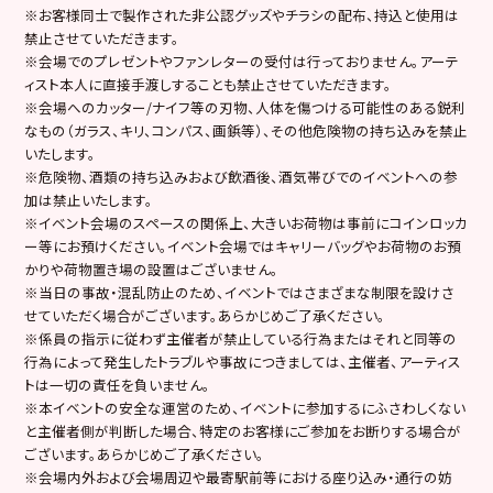
※お客様同士で製作された非公認グッズやチラシの配布、持込と使用は
禁止させていただきます。
※会場でのプレゼントやファンレターの受付は行っておりません。アーテ
ィスト本人に直接手渡しすることも禁止させていただきます。
※会場へのカッター/ナイフ等の刃物、人体を傷つける可能性のある鋭利
なもの（ガラス、キリ、コンパス、画鋲等）、その他危険物の持ち込みを禁止
いたします。
※危険物、酒類の持ち込みおよび飲酒後、酒気帯びでのイベントへの参
加は禁止いたします。
※イベント会場のスペースの関係上、大きいお荷物は事前にコインロッカ
ー等にお預けください。イベント会場ではキャリーバッグやお荷物のお預
かりや荷物置き場の設置はございません。
※当日の事故・混乱防止のため、イベントではさまざまな制限を設けさ
せていただく場合がございます。あらかじめご了承ください。
※係員の指示に従わず主催者が禁止している行為またはそれと同等の
行為によって発生したトラブルや事故につきましては、主催者、アーティス
トは一切の責任を負いません。
※本イベントの安全な運営のため、イベントに参加するにふさわしくない
と主催者側が判断した場合、特定のお客様にご参加をお断りする場合が
ございます。あらかじめご了承ください。
※会場内外および会場周辺や最寄駅前等における座り込み・通行の妨