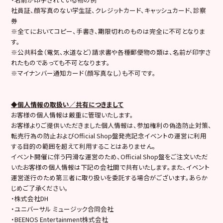
社員証、顔写真のない学生証、クレジットカード、キャッシュカード、診察
券
※全てにおいてコピー、手書き、期限切れのものは完全に不可となりま
す。
※公共料金（電気、水道など）請求書や各種郵便物の類は、名前が印字さ
れたものであっても不可となります。
※マイナンバー通知カード（顔写真なし）も不可です。
◆個人情報の取扱い／共有につきまして
お客様の個人情報は厳重に管理いたします。
お客様よりご提供いただきました個人情報は、参加権利の偽造防止対策、
転売行為の防止およびOfficial Shop盤発売記念イベントの運営に利用
する目的の範囲を超えて利用することはありません。
イベント開催に伴う円滑な運営のため、Official Shop盤をご注文いただ
いたお客様の個人情報は下記の会社間で共有いたします。また、イベント
運営遂行のため第三者に取り扱いを委託する場合がございます。あらか
じめご了承ください。
・株式会社DH
・ユニバーサル ミュージック合同会社
・BEENOS Entertainment株式会社