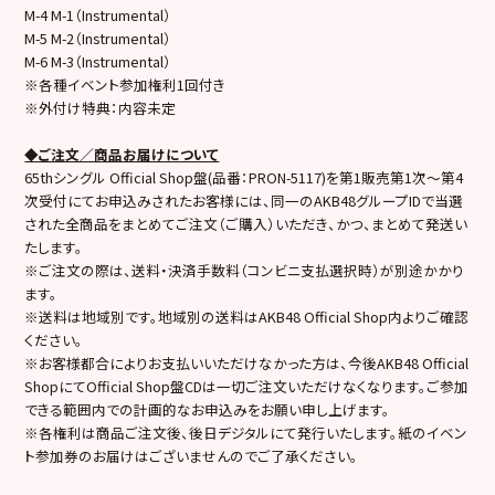
M-4 M-1（Instrumental）
M-5 M-2（Instrumental）
M-6 M-3（Instrumental）
※各種イベント参加権利1回付き
※外付け特典：内容未定
◆ご注文／商品お届けについて
65thシングル Official Shop盤(品番：PRON-5117)を第1販売第1次～第4
次受付にてお申込みされたお客様には、同一のAKB48グループIDで当選
された全商品をまとめてご注文（ご購入）いただき、かつ、まとめて発送い
たします。
※ご注文の際は、送料・決済手数料（コンビニ支払選択時）が別途かかり
ます。
※送料は地域別です。地域別の送料はAKB48 Official Shop内よりご確認
ください。
※お客様都合によりお支払いいただけなかった方は、今後AKB48 Official
ShopにてOfficial Shop盤CDは一切ご注文いただけなくなります。ご参加
できる範囲内での計画的なお申込みをお願い申し上げます。
※各権利は商品ご注文後、後日デジタルにて発行いたします。紙のイベン
ト参加券のお届けはございませんのでご了承ください。