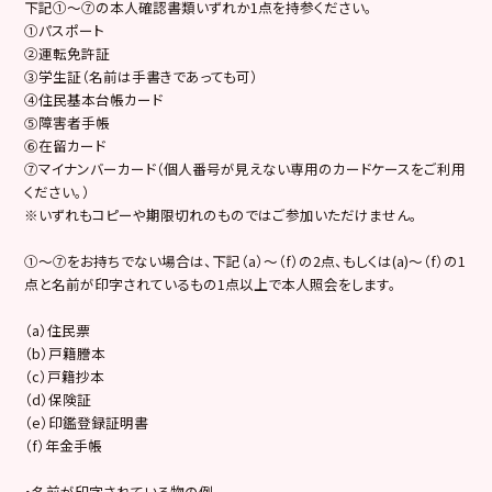
下記①～⑦の本人確認書類いずれか1点を持参ください。
①パスポート
②運転免許証
③学生証（名前は手書きであっても可）
④住民基本台帳カード
⑤障害者手帳
⑥在留カード
⑦マイナンバーカード（個人番号が見えない専用のカードケースをご利用
ください。）
※いずれもコピーや期限切れのものではご参加いただけません。
①～⑦をお持ちでない場合は、下記（a）～（f）の2点、もしくは(a)～（f）の1
点と名前が印字されているもの1点以上で本人照会をします。
（a）住民票
（b）戸籍謄本
（c）戸籍抄本
（d）保険証
（e）印鑑登録証明書
（f）年金手帳
・名前が印字されている物の例