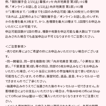
例．「個別握手会 2/15(土) 幕張メッセ 向井地美音 第3部」⇒1種
例．「オンラインお話し会 2/22(土) 向井地美音 第1部」⇒1種
※「1種3枚まで／10種までを1回のみ申込可能（最大30枚分）」の受付時
であれば、上記例のように「個別握手会／オンラインお話し会」のいずれ
かの各種を最大3枚まで、かつ、各種類を最大10種まで、1回限りお申込み
いただくことが可能です。
申込可能回数が1回の際は、種数や枚数を申込可能な最大数以下でお申
込みされた場合でも追加申込は不可となりますのでご注意ください。
＜ご注意事項＞
・売り切れ等によりご希望の枠にお申込みいただけない場合がございま
す。
・同一開催日、同一部を複数枚（例：「向井地美音 第3部」、「小栗有以 第3
部」、「千葉恵里 第3部」等の同日、同部の5枚お申込みなど）をお申込み
いただいた場合、イベント当日にお持ちの参加権利を全て使い切れない
可能性もございます。その際は、振替対応、返品、返金、キャンセルは一切
できませんのでご了承ください。
・抽選申込みのうえでご当選された後のキャンセルは一切できません。お
客様都合によりお支払いいただけない場合は、今後AKB48 Official Shop
にてOfficial Shop盤は一切ご購入いただけなくなりますのでご注意くだ
さい。
・イベント参加権利は、お申込み時に選択された各メンバー各部の時間