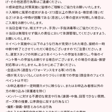
げ・その他迷惑行為等はご遠慮ください。
※感染症防止対策実施に皆様のご理解とご協力をお願いいたします。
※入場時に風邪の症状がある・37.5度以上の熱がある・倦怠感（強いだ
るさ）がある・呼吸が困難である（息苦しい）等の症状が判明した場合は、
ご入場をお断りいたします。
※当日会場では、咳エチケット、手洗い・手指消毒等にご協力ください。
※当日は無理をせず個人の責任において体調管理してくださいますよう、
お願いいたします。
※イベント実施中に以下のような行為が見受けられた場合、接続の一時
中断や終了とさせていただく場合もございますのでご注意ください。ま
た、運営スタッフの判断により本イベントへの参加をお断りし、今後のイ
ベント等への参加もお断りする場合がございます。その場合の返品・振替
対応等はいたしません。あらかじめご了承ください。
・会話以外（過度なパフォーマンスをする等）の行為
・顔が見えない（もしくはわかりづらい）状態での参加（顔全体のフェイス
ペイントは不可）
・お申込者様が一定時間カメラに映らない、またはお申込み者様以外の
方の映り込み（保護者を除く）
・メンバーに対する不適切な発言や行為（誹謗・中傷、回答できない質問、
ポーズ等の強要、公序良俗に反する行為など）
・撮影・録画・録音とみられる行為
・立ち入りや通信自体が禁止とされている場所からの参加