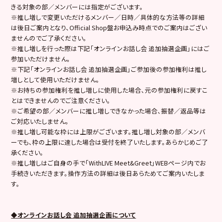
きる対象の部／メンバーには指定がございます。
※推し増しで変更いただけるメンバー／日時／具体的な方法等の詳細
は後日ご案内となり、Official Shop盤お申込み時点でのご案内はござい
ませんのでご了承ください。
※推し増しを行った際は下記「オンラインお話し会 追加抽選企画」にはご
参加いただけません。
※下記「オンラインお話し会 追加抽選企画」ご参加後の参加権利は推し
増しとして使用いただけません。
※お持ちの参加権利を推し増しに使用した場合、元の参加権利に戻すこ
とはできませんのでご注意ください。
※ご希望の部／メンバーに推し増しできなかった場合、振替／返品等は
ご対応いたしません。
※推し増し可能な枠には上限がございます。推し増し対象の部／メンバ
ーでも、枠の上限に達した場合は受付を終了いたします。あらかじめご了
承ください。
※推し増しはご自身の手で「WithLIVE Meet&Greet」WEBページ内でお
手続きいただきます。操作方法の詳細は後日あらためてご案内いたしま
す。
◆オンラインお話し会 追加抽選企画について