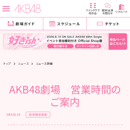
ファンクラブ
取材/出演
リクルート
-柱の会-
お問合せ
劇場ガイド
スケジュール
チケット
トップ
ニュース
ニュース詳細
AKB48劇場 営業時間の
ご案内
劇場関連情報
2019.02.28