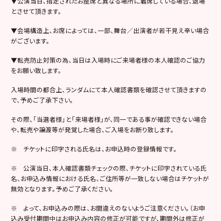
▼公演当日、指定されたお座席と異なる場所に着席している場合、退場
とさせて頂きます。
▼会場構造上、お席によっては、一部、舞台／出演者が若干見え辛い場合
がございます。
▼転売防止対策の為、当日は入場時にご来場者様の本人確認のご協力
をお願い致します。
入場時間の都合上、ランダムにて本人確認書類を確認させて頂きますの
で、予めご了承下さい。
その際、「当選者様」と「来場者様」が、同一である事が確認できない場合
や、転売や譲渡等が発覚した場合、ご入場をお断り致します。
※ チケットに印字される氏名は、お申込時の登録情報です。
※ 公演当日、本人確認書類チェックの際、チケットに印字されている氏
名、お申込み情報における氏名、ご住所等が一致しない場合はチケットが
無効となります。予めご了承ください。
※ よって、お申込みの際は、お間違えのないようご注意ください。（お申
込み受付期間中はお申込み内容の修正が可能ですが、期間外は修正が