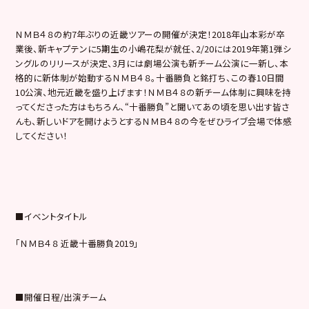
ＮＭＢ４８の約7年ぶりの近畿ツアーの開催が決定！2018年山本彩が卒
業後、新キャプテンに5期生の小嶋花梨が就任、2/20には2019年第1弾シ
ングルのリリースが決定、3月には劇場公演も新チーム公演に一新し、本
格的に新体制が始動するＮＭＢ４８。十番勝負と銘打ち、この春10日間
10公演、地元近畿を盛り上げます！ＮＭＢ４８の新チーム体制に興味を持
ってくださった方はもちろん、“十番勝負”と聞いてあの頃を思い出す皆さ
んも、新しいドアを開けようとするＮＭＢ４８の今をぜひライブ会場で体感
してください！
■イベントタイトル
「ＮＭＢ４８ 近畿十番勝負2019」
■開催日程/出演チーム