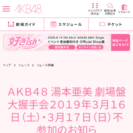
ファンクラブ
取材/出演
リクルート
-柱の会-
お問合せ
劇場ガイド
スケジュール
チケット
トップ
ニュース
ニュース詳細
ＡＫＢ４８ 湯本亜美 劇場盤
大握手会２０１９年３月１６
日（土）・３月１７日（日）不
参加のお知ら