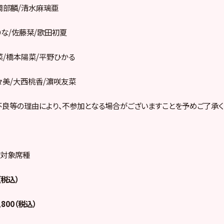
岡部麟/清水麻璃亜
りな/佐藤栞/歌田初夏
菜/橋本陽菜/平野ひかる
々美/大西桃香/濵咲友菜
良等の理由により、不参加となる場合がございますことを予めご了承く
売対象席種
（税込）
800（税込）