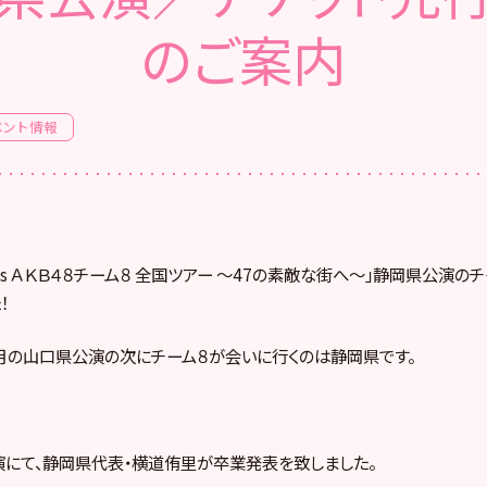
のご案内
ベント情報
esents ＡＫＢ４８チーム８ 全国ツアー ～47の素敵な街へ～」静岡県公演
！
！3月の山口県公演の次にチーム８が会いに行くのは静岡県です。
演にて、静岡県代表・横道侑里が卒業発表を致しました。