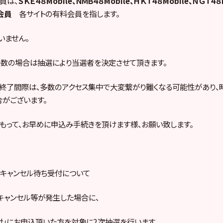
員は、
ＳＫＥ４８Mobile、ＮＭＢ４８Mobile、ＨＫＴ４８Mobile、ＮＧＴ４８
倉庫会員
各サイトの有料会員を指します。
いません。
数の場合は抽選により当選者を決定させて頂きます。
終了間際は、多数のアクセス集中で大変繋がり難くなる可能性があり、
がございます。
もって、お早めに申込み手続きを頂けます様、お願い致します。
キャンセル待ち受付について
キャンセル等が発生した場合に、
付」にお申込頂いた方を対象に2次抽選を行います。