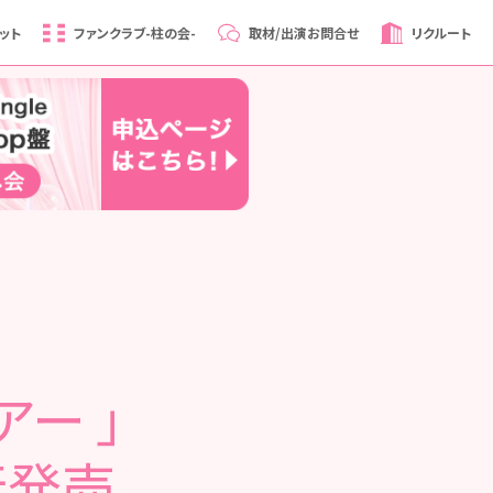
ット
ファンクラブ
-柱の会-
取材/出演
お問合せ
リクルート
ー 」
行発売