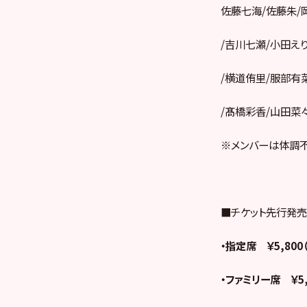
佐藤七海/佐藤朱/
/吉川七瀬/小田え
/横道侑里/服部有
/髙橋彩香/山田菜
※メンバーは体調不
■チケット先行発
・指定席 ￥5,800
・ファミリー席 ￥5,