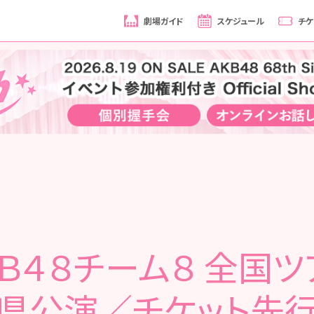
劇場ガイド
スケジュール
チケ
ＫＢ４８チーム８ 全国ツア
県公演／チケット先