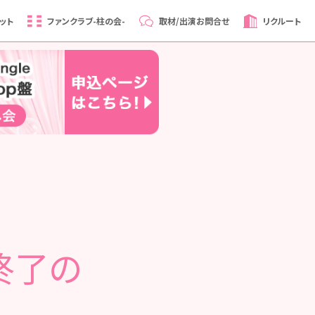
ット
ファンクラブ
-柱の会-
取材/出演
お問合せ
リクルート
終了の