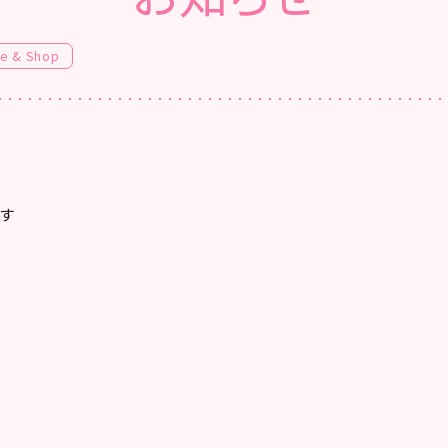
fe & Shop
す