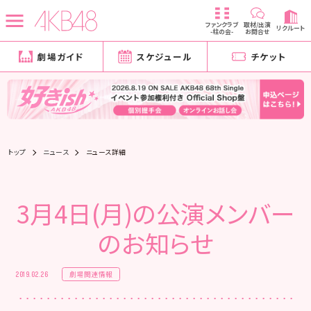
ファンクラブ
取材/出演
リクルート
-柱の会-
お問合せ
劇場ガイド
スケジュール
チケット
トップ
ニュース
ニュース詳細
3月4日(月)の公演メンバー
のお知らせ
劇場関連情報
2019.02.26