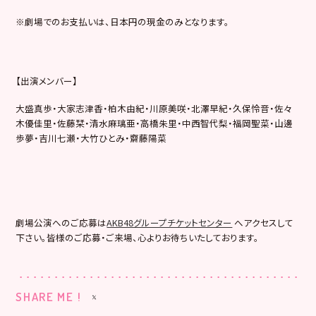
※劇場でのお支払いは、日本円の現金のみとなります。
【出演メンバー】
大盛真歩・大家志津香・柏木由紀・川原美咲・北澤早紀・久保怜音・佐々
木優佳里・佐藤栞・清水麻璃亜・高橋朱里・中西智代梨・福岡聖菜・山邊
歩夢・吉川七瀬・大竹ひとみ・齋藤陽菜
劇場公演へのご応募は
AKB48グループチケットセンター
へアクセスして
下さい。皆様のご応募・ご来場、心よりお待ちいたしております。
SHARE ME !