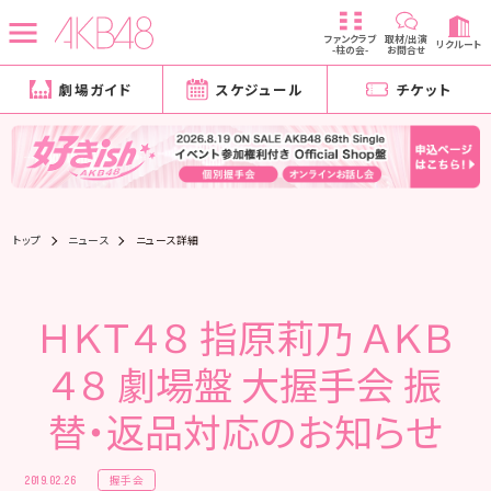
ファンクラブ
取材/出演
リクルート
-柱の会-
お問合せ
劇場ガイド
スケジュール
チケット
トップ
ニュース
ニュース詳細
ＨＫＴ４８ 指原莉乃 ＡＫＢ
４８ 劇場盤 大握手会 振
替・返品対応のお知らせ
握手会
2019.02.26