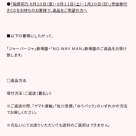
●
「
指原莉乃
８月１０日（金）・８月１１日（土）・１月２０日（日）」参加券付
きＣＤをお持ちのお客様で、返品をご希望の方へ
■以下の要領にしたがって、
「ジャーバージャ」劇場盤・「ＮＯ ＷＡＹ ＭＡＮ」劇場盤のご返品をお受け
致します。
□返品方法
受付方法：ご返送（着払い）
※ご返送の際、「ヤマト運輸」「佐川急便」「ゆうパック」のいずれかの方法
でお戻しください。
※元払いにてお送りいただいても送料のご返却はできません。