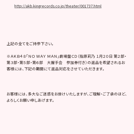
http://akb.kingrecords.co.jp/theater/001737.html
上記の全てをご持参下さい。
※ＡＫＢ４８「ＮＯ ＷＡＹ ＭＡＮ」劇場盤ＣＤ（指原莉乃 １月２０日 第２部・
第３部・第５部・第６部 大握手会 参加券付き）の返品を希望されるお
客様には、下記の期間にて返品対応をさせていただきます。
お客様には、多大なご迷惑をお掛けいたしますが、ご理解・ご了承のほど、
よろしくお願い申しあげます。