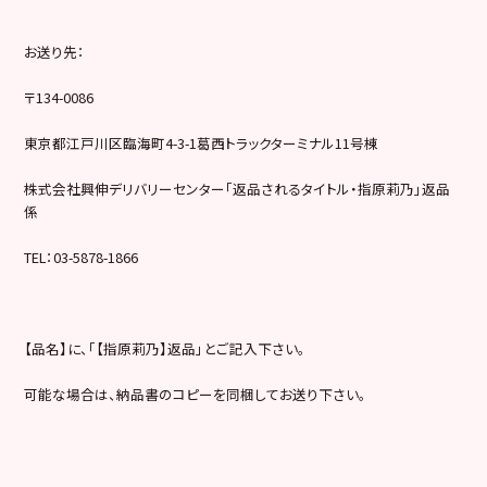
お送り先：
〒134-0086
東京都江戸川区臨海町4-3-1葛西トラックターミナル11号棟
株式会社興伸デリバリーセンター「返品されるタイトル・指原莉乃」返品
係
TEL：03-5878-1866
【品名】に、「【指原莉乃】返品」とご記入下さい。
可能な場合は、納品書のコピーを同梱してお送り下さい。