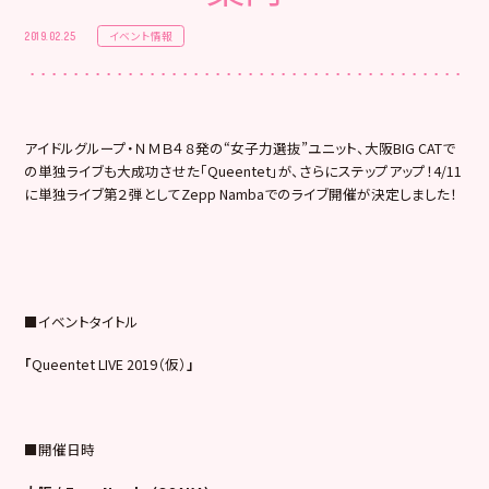
イベント情報
2019.02.25
アイドルグループ・ＮＭＢ４８発の“女子力選抜”ユニット、大阪BIG CATで
の単独ライブも大成功させた「Queentet」が、さらにステップアップ！4/11
に単独ライブ第２弾としてZepp Nambaでのライブ開催が決定しました！
■イベントタイトル
「
Queentet LIVE 2019（仮）
」
■開催日時