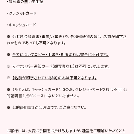
・顔写真の無い学生証
・クレジットカード
・キャッシュカード
※ 公共料金請求書（電気/水道等）や、各種郵便物の類は、名前が印字さ
れたものであっても不可となります。
※
全てについてコピー・手書き・期限切れは完全に不可です。
※
マイナンバー通知カード（顔写真なし）は不可といたします。
※
【名前が印字されている物】のみは不可となります。
※ （たとえば、キャッシュカード１点のみ、クレジットカード２枚は不可）公
的証明書１点がベースにないといけません。
※ 公的証明書１点は必須です。ご注意ください。
お客様には、大変お手間をお掛け致しますが、趣旨をご理解いただくとと