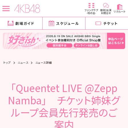
ファンクラブ
取材/出演
リクルート
-柱の会-
お問合せ
劇場ガイド
スケジュール
チケット
トップ
ニュース
ニュース詳細
「Queentet LIVE @Zepp
Namba」 チケット姉妹グ
ループ会員先行発売のご
案内