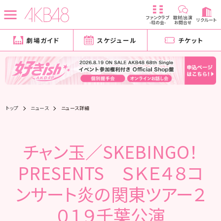
ファンクラブ
取材/出演
リクルート
-柱の会-
お問合せ
劇場ガイド
スケジュール
チケット
トップ
ニュース
ニュース詳細
チャン玉／SKEBINGO！
PRESENTS ＳＫＥ４８コ
ンサート炎の関東ツアー２
０１９千葉公演