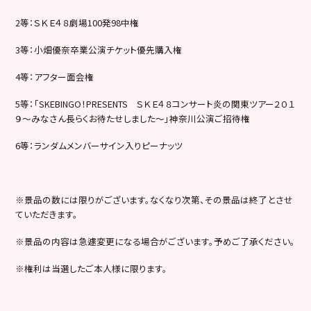
2等：ＳＫＥ４８劇場100発98中権
3等：小畑優奈卒業公演チケット優先購入権
4等：アフター面会権
5等：「SKEBINGO！PRESENTS ＳＫＥ４８コンサート炎の関東ツアー２０１
９～みなさん長らくお待たせしました～」神奈川公演ご招待権
6等：ランダムメンバーサイン入りピーナッツ
※景品の数には限りがございます。なくなり次第、その景品は終了とさせ
ていただきます。
※景品の内容は急遽変更になる場合がございます。予めご了承ください。
※権利は当選したご本人様に限ります。