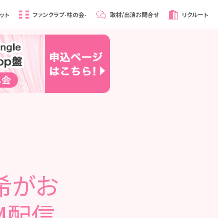
ット
ファンクラブ
-柱の会-
取材/出演
お問合せ
リクルート
希がお
M配信