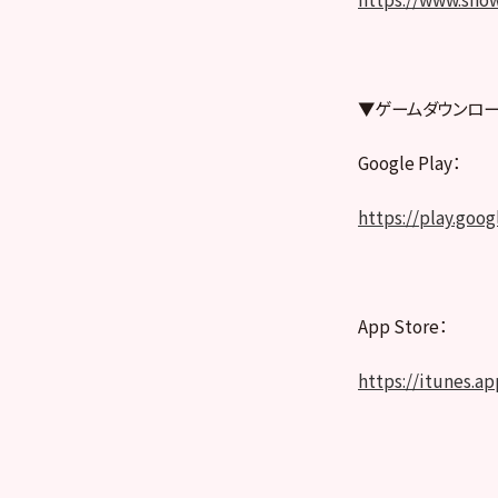
▼ゲームダウンロー
Google Play：
https://play.goo
App Store：
https://itunes.a