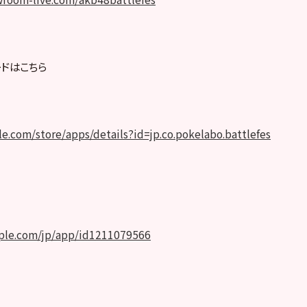
ドはこちら
gle.com/store/apps/details?id=jp.co.pokelabo.battlefes
pple.com/jp/app/id1211079566