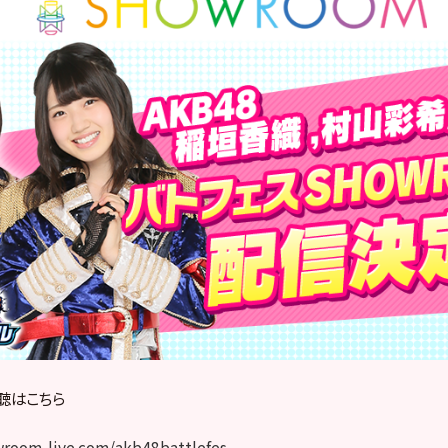
視聴はこちら
wroom-live.com/akb48battlefes