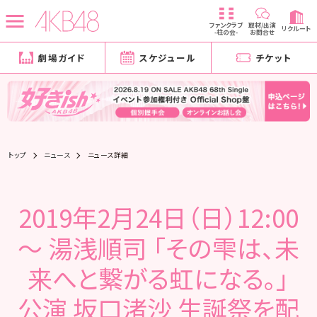
ファンクラブ
取材/出演
リクルート
-柱の会-
お問合せ
劇場ガイド
スケジュール
チケット
トップ
ニュース
ニュース詳細
2019年2月24日（日）12:00
～ 湯浅順司 「その雫は、未
来へと繋がる虹になる。」
公演 坂口渚沙 生誕祭を配