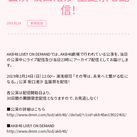
信！
劇場配信
2019.02.24
AKB48 LIVE!! ON DEMANDでは、AKB48劇場で行われている公演を、当日
の公演中にライブ配信及び当日23時にアーカイブ配信としてお届けしま
す。
2019年2月24日（日）12:00～ 湯浅順司 「その雫は、未来へと繋がる虹に
なる。」公演 坂口渚沙 生誕祭を配信！
各公演は配信開始日より、
30日間の期間限定配信となりますので、お見逃しなく！
■公演の詳細はこちら
http://www.dmm.com/lod/akb48/-/detail/=/cid=akb48ei19022401/
■AKB48 LIVE!! ON DEMAND
http://www.dmm.com/lod/akb48/