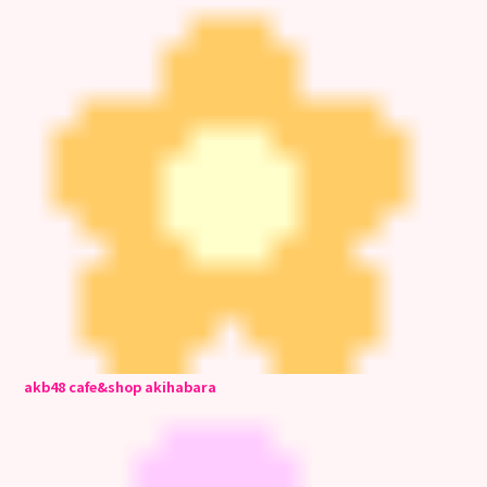
akb48 cafe&shop akihabara