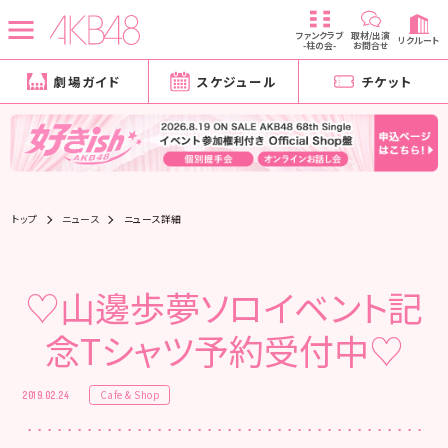
ファンクラブ
取材/出演
リクルート
-柱の会-
お問合せ
劇場ガイド
スケジュール
チケット
トップ
ニュース
ニュース詳細
♡山邊歩夢ソロイベント記
念Tシャツ予約受付中♡
Cafe & Shop
2019.02.24