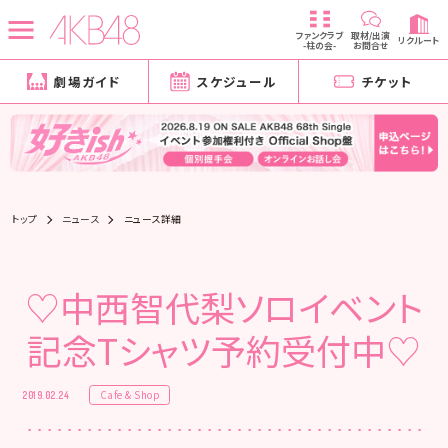
ファンクラブ
取材/出演
リクルート
-柱の会-
お問合せ
劇場ガイド
スケジュール
チケット
トップ
ニュース
ニュース詳細
♡中西智代梨ソロイベント
記念Tシャツ予約受付中♡
Cafe & Shop
2019.02.24