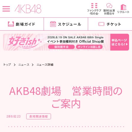
ファンクラブ
取材/出演
リクルート
-柱の会-
お問合せ
劇場ガイド
スケジュール
チケット
トップ
ニュース
ニュース詳細
AKB48劇場 営業時間の
ご案内
劇場関連情報
2019.02.23