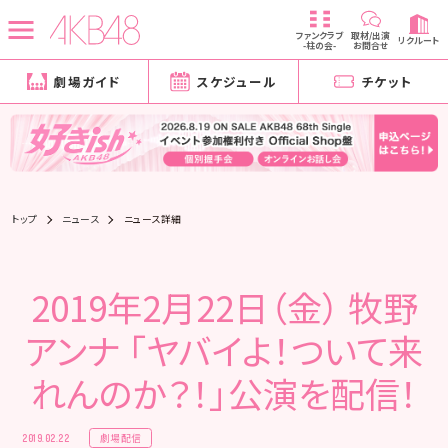
ファンクラブ
取材/出演
リクルート
-柱の会-
お問合せ
劇場ガイド
スケジュール
チケット
トップ
ニュース
ニュース詳細
2019年2月22日（金） 牧野
アンナ 「ヤバイよ！ついて来
れんのか？！」公演を配信！
劇場配信
2019.02.22