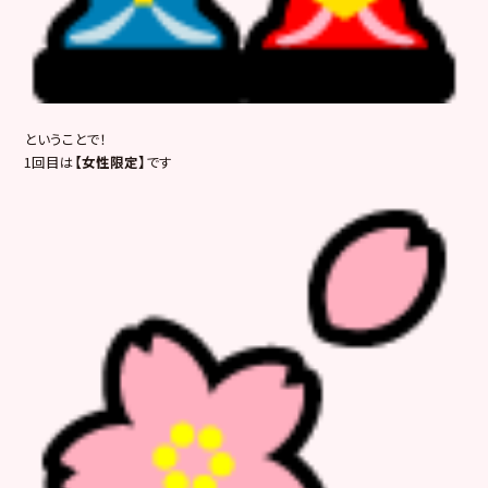
ということで！
1回目は
【女性限定】
です