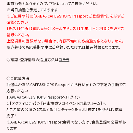
事前抽選となりますので、下記についてご確認ください。
※当日抽選も予定しております
※ご応募の前に「AKB48 CAFE&SHOPS Passport ご登録情報」を必ずご
確認ください。
【氏名】【住所】【電話番号】【メールアドレス】【生年月日】【性別】を必ずご
登録ください。
上記項目の登録がない場合は、内容不備のため抽選対象となりません。
※応募後でも応募期間中にご登録いただければ抽選対象となります。
◇確認・登録情報の追加方法は
コチラ
◇ご応募方法
抽選はAKB48 CAFE&SHOPS Passportから行いますので下記の手順でご
応募ください
1.
AKB48 CAFE&SHOPS Passport
へログイン
2.【アクティビティ】＞【込山榛香ソロイベント応募フォーム】へ
3.ご希望の公演の【応募する！】にチェックを入れ【確定】を押せば、応募
完了！
※AKB48 CAFE&SHOPS Passport会員でない方は、会員登録の必要があ
ります