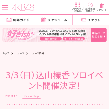
ファンクラブ
取材/出演
リクルート
-柱の会-
お問合せ
劇場ガイド
スケジュール
チケット
トップ
ニュース
ニュース詳細
3/3（日）込山榛香 ソロイベ
ント開催決定！
Cafe & Shop
2019.02.22