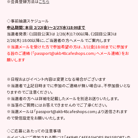
※会員登録方法は
こちら
◇事前抽選スケジュール
申込期間：本日 2/22(金)～2/27(水)18:00まで
当選者発表：《1回目公演》は 2/28(木)17:00以降、《2回目公演》は
2/28(木) 18:00以降に、ご当選者の方へメールでご案内します
※当選メールを受けた方で参加希望の方は、3/1(金)18:00までに参加す
る旨のご連絡（「passport@akb48cafeshops.com」へメール連絡）をお
願いします
※日程およびイベント内容は変更となる場合がございます
※当選者で上記日時までに参加のご連絡が無い場合は、不参加扱いとな
りますのでご注意ください。
※当選者の方へは詳細を記載したメールを別途お送りいたします。
※当落のご質問にはお答えできませんのでご了承ください。
※当選メールは「passport@akb48cafeshops.com」より送信されます
ので受信設定をお願いいたします。
◇ご応募にあたっての注意事項
※イベントにご参加される際には「AKB48 CAFE&SHOPS PASSPORT」の