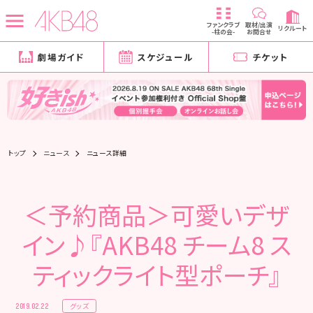
ファンクラブ
取材/出演
リクルート
-柱の会-
お問合せ
劇場ガイド
スケジュール
チケット
トップ
ニュース
ニュース詳細
＜予約商品＞可愛いデザ
イン♪『AKB48 チーム8 ス
ティックライト型ポーチ』
グッズ
2019.02.22