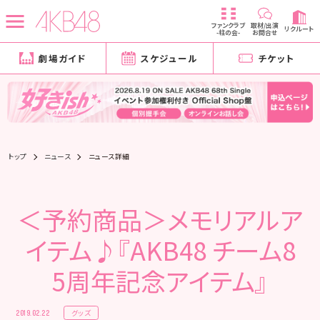
ファンクラブ
取材/出演
リクルート
-柱の会-
お問合せ
劇場ガイド
スケジュール
チケット
トップ
ニュース
ニュース詳細
＜予約商品＞メモリアルア
イテム♪『AKB48 チーム8
5周年記念アイテム』
グッズ
2019.02.22