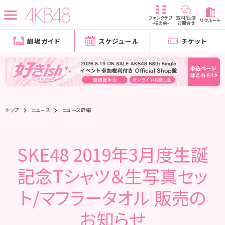
ファンクラブ
取材/出演
リクルート
-柱の会-
お問合せ
劇場ガイド
スケジュール
チケット
トップ
ニュース
ニュース詳細
SKE48 2019年3月度生誕
記念Tシャツ＆生写真セッ
ト/マフラータオル 販売の
お知らせ