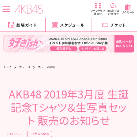
ファンクラブ
取材/出演
リクルート
-柱の会-
お問合せ
劇場ガイド
スケジュール
チケット
トップ
ニュース
ニュース詳細
AKB48 2019年3月度 生誕
記念Tシャツ＆生写真セッ
ト 販売のお知らせ
Cafe & Shop
2019.02.22