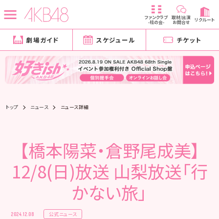
ファンクラブ
取材/出演
リクルート
-柱の会-
お問合せ
劇場ガイド
スケジュール
チケット
トップ
ニュース
ニュース詳細
【橋本陽菜・倉野尾成美】
12/8(日)放送 山梨放送「行
かない旅」
公式ニュース
2024.12.08