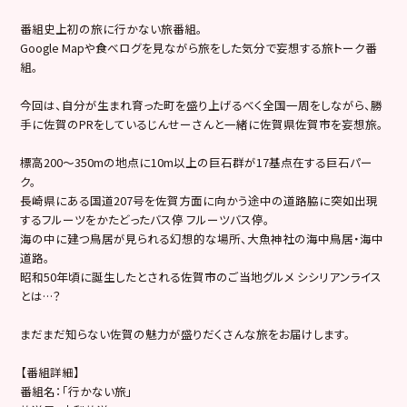
番組史上初の旅に行かない旅番組。
Google Mapや食べログを見ながら旅をした気分で妄想する旅トーク番
組。
今回は、自分が生まれ育った町を盛り上げるべく全国一周をしながら、勝
手に佐賀のPRをしているじんせーさんと一緒に佐賀県佐賀市を妄想旅。
標高200～350mの地点に10m以上の巨石群が17基点在する巨石パー
ク。
長崎県にある国道207号を佐賀方面に向かう途中の道路脇に突如出現
するフルーツをかたどったバス停 フルーツバス停。
海の中に建つ鳥居が見られる幻想的な場所、大魚神社の海中鳥居・海中
道路。
昭和50年頃に誕生したとされる佐賀市のご当地グルメ シシリアンライス
とは…？
まだまだ知らない佐賀の魅力が盛りだくさんな旅をお届けします。
【番組詳細】
番組名：「行かない旅」