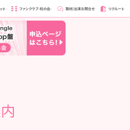
ット
ファンクラブ
-柱の会-
取材/出演
お問合せ
リクルート
案内