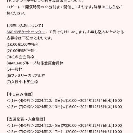
【ピンポン玉チャレンジ付き写真販売について】
ロビーにて開演時間の45分前まで開催しております。詳細は
こちら
をご
覧ください。
【お申し込みについて】
AKB48チケットセンター
にて受け付けいたします。お申し込みいただける
応募枠は下記のとおりです。
(1)100発100中権利
(2)100発98中権利
(3)柱の会会員枠
(4)AKB48グループ映像倉庫会員枠
(5)一般枠
(6)ファミリーカップル枠
(7)女性小中学生枠
【申し込み期間】
＜(1)～(4)の枠＞2024年12月3日(火)16:00～2024年12月4日(水)16:00
＜(5)～(7)の枠＞2024年12月3日(火)16:00～2024年12月6日(金)16:00
【当選発表～入金期間】
＜(1)～(4)の枠＞2024年12月5日(木)20:00～2024年12月7日(土)10:00
＜(5)～(7)の枠＞2024年12月7日(土)20:00～2024年12月9日(月)10:00