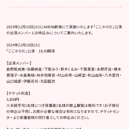
2024年12月10日(火)にAKB48劇場にて実施いたします「ここからだ」公演
の出演メンバーとお申込みについてご案内いたします。
2024年12月10日(火)
「ここからだ」公演 18:30開演
【出演メンバー】
倉野尾成美・佐藤綺星・下尾みう・鈴木くるみ・千葉恵里・永野芹佳・橋本
恵理子・水島美結・向井地美音・村山彩希・山﨑空・秋山由奈・八木愛月・
山口結愛・伊藤百花・花田藍衣
【チケット料金】
3,800円
※未就学児1名様につき保護者1名様の膝上観覧は無料です（お子様分
の申込は不用）。お席が必要な場合は有料となりますので、チケットセン
ターより保護者様の同行者としてお申込みください。