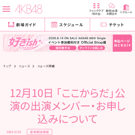
ファンクラブ
取材/出演
リクルート
-柱の会-
お問合せ
劇場ガイド
スケジュール
チケット
トップ
ニュース
ニュース詳細
12月10日 「ここからだ」公
演の出演メンバー・お申し
込みについて
劇場関連情報
2024.12.03