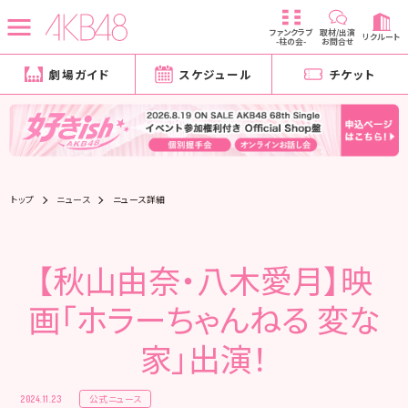
ファンクラブ
取材/出演
リクルート
-柱の会-
お問合せ
劇場ガイド
スケジュール
チケット
トップ
ニュース
ニュース詳細
【秋山由奈・八木愛月】映
画「ホラーちゃんねる 変な
家」出演！
公式ニュース
2024.11.23