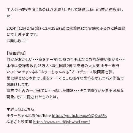
主人公・姉役を演じるのは八木愛月、そして妹役は秋山由奈が務めまし
た！
2024年12月27日(金)~12月29日(日)に秋葉原にて実施のふるさと映画祭
にて上映予定です。
お楽しみに！！
【映画詳細】
何かがおかしい・・・家をテーマに、身の毛もよだつ恐怖が襲い掛かる・・・
本作は登録者数約25万人・再生回数2億回突破の大人気 ホラー専門
YouTubeチャンネル“ホラーちゃんねる”プ ロデュース映画第七弾。
第七弾となる本作は、家をテー マとした様々な恐怖をオムニバス作品で
お届けします。
家族で中古の一戸建てに引っ越した姉妹・・・そこで降りかかる不可解な
現象。そこに隠されたものとは。
▼詳しくはこちら
ホラーちゃんねる YouTube
https://youtu.be/xxwMQXrxARs
ふるさと映画祭
https://www.xn--48jvbwbxf.com/