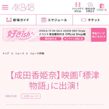
ファンクラブ
取材/出演
リクルート
-柱の会-
お問合せ
劇場ガイド
スケジュール
チケット
トップ
ニュース
ニュース詳細
【成田香姫奈】映画「標津
物語」に出演！
公式ニュース
2024.11.20