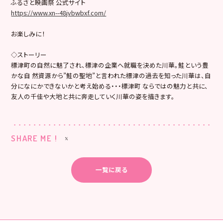
ふるさと映画祭 公式サイト
https://www.xn--48jvbwbxf.com/
お楽しみに！
◇ストーリー
標津町の自然に魅了され、標津の企業へ就職を決めた川華。鮭という豊
かな自 然資源から”鮭の聖地”と言われた標津の過去を知った川華は、自
分になにかできないかと考え始める・・・標津町 ならではの魅力と共に、
友人の千佳や大地と共に奔走していく川華の姿を描きます。
SHARE ME !
一覧に戻る