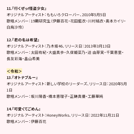
11.『行くぜっ!怪盗少女』
オリジナルアーティスト：ももいろクローバー、2010年5月5日
歌唱メンバー：19期研究生（伊藤百花・花田藍衣・川村結衣・奥本カイリ・
白鳥沙怜）
12.『君の名は希望』
オリジナルアーティスト：乃木坂46、リリース日：2013年3月13日
歌唱メンバー：太田有紀・大盛真歩・久保姫菜乃・迫 由芽実・千葉恵里・
長友彩海・畠山希美
＜令和＞
13.『オトナブルー』
オリジナルアーティスト：新しい学校のリーダーズ、リリース日：2020年5月
1日
歌唱メンバー：坂川陽香・橋本恵理子・正鋳真優・工藤華純
14.『可愛くてごめん』
オリジナルアーティスト：HoneyWorks、リリース日：2022年11月21日
歌唱メンバー：伊藤百花