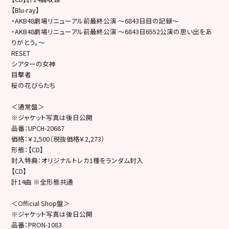
【Blu-ray】
・AKB48劇場リニューアル前最終公演 ～6843日目の記録～
・AKB48劇場リニューアル前最終公演 〜6843日6552公演の思い出をあ
りがとう。〜
RESET
シアターの女神
目撃者
桜の花びらたち
＜通常盤＞
※ジャケット写真は後日公開
品番：UPCH-20687
価格：￥2,500（税抜価格￥2,273）
形態：【CD】
封入特典：オリジナルトレカ1種をランダム封入
【CD】
計14曲 ※全形態共通
＜Official Shop盤＞
※ジャケット写真は後日公開
品番：PRON-1083