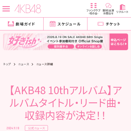
ファンクラブ
取材/出演
リクルート
-柱の会-
お問合せ
劇場ガイド
スケジュール
チケット
トップ
ニュース
ニュース詳細
【AKB48 10thアルバム】ア
ルバムタイトル・リード曲・
収録内容が決定！！
公式ニュース
2024.11.19