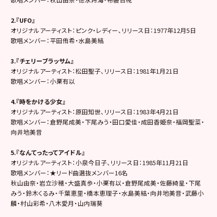
2.『UFO』
オリジナルアーティスト：ピンク・レディー、リリース日：1977年12月5日
歌唱メンバー：平田侑希・水島美結
3.『チェリーブラッサム』
オリジナルアーティスト：松田聖子、リリース日：1981年1月21日
歌唱メンバー：小栗有以
4.『時をかける少女』
オリジナルアーティスト：原田知世、リリース日：1983年4月21日
歌唱メンバー：倉野尾成美・下尾みう・田口愛佳・成田香姫奈・福岡聖菜・
向井地美音
5.『なんてったってアイドル』
オリジナルアーティスト：小泉今日子、リリース日：1985年11月21日
歌唱メンバー：★リード曲選抜メンバー16名
秋山由奈・岩立沙穂・大盛真歩・小栗有以・倉野尾成美・佐藤綺星・下尾
みう・鈴木くるみ・千葉恵里・橋本恵理子・水島美結・向井地美音・武藤小
麟・村山彩希・八木愛月・山内瑞葵