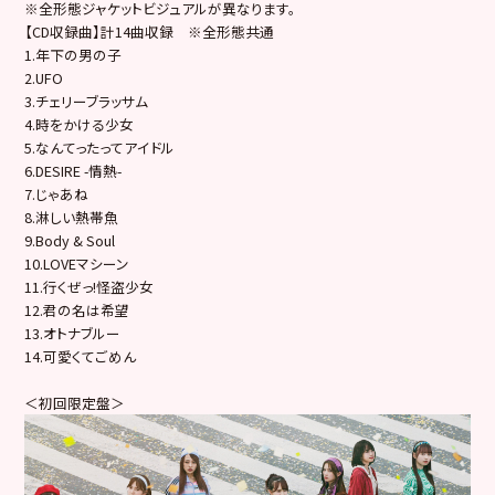
※全形態ジャケットビジュアルが異なります。
【CD収録曲】計14曲収録 ※全形態共通
1.年下の男の子
2.UFO
3.チェリーブラッサム
4.時をかける少女
5.なんてったってアイドル
6.DESIRE -情熱-
7.じゃあね
8.淋しい熱帯魚
9.Body & Soul
10.LOVEマシーン
11.行くぜっ!怪盗少女
12.君の名は希望
13.オトナブルー
14.可愛くてごめん
＜初回限定盤＞