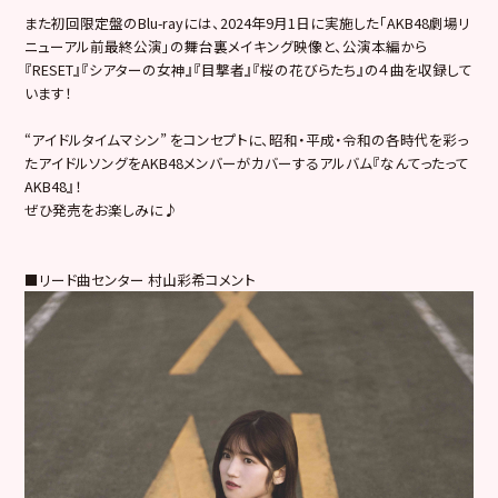
また初回限定盤のBlu-rayには、2024年9月1日に実施した「AKB48劇場リ
ニューアル前最終公演」の舞台裏メイキング映像と、公演本編から
『RESET』『シアターの女神』『目撃者』『桜の花びらたち』の４曲を収録して
います！
“アイドルタイムマシン” をコンセプトに、昭和・平成・令和の各時代を彩っ
たアイドルソングをAKB48メンバーがカバーするアルバム『なんてったって
AKB48』！
ぜひ発売をお楽しみに♪
■リード曲センター 村山彩希コメント