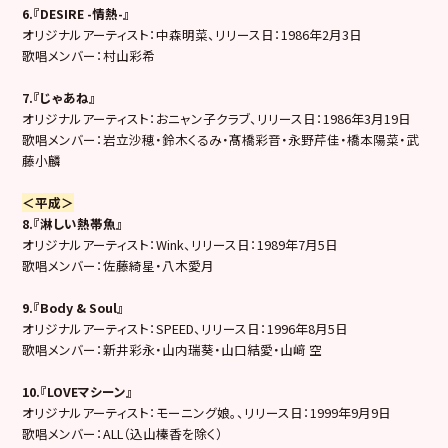
6.『DESIRE -情熱-』
オリジナルアーティスト：中森明菜、リリース日：1986年2月3日
歌唱メンバー：村山彩希
7.『じゃあね』
オリジナルアーティスト：おニャン子クラブ、リリース日：1986年3月19日
歌唱メンバー：岩立沙穂・鈴木くるみ・髙橋彩音・永野芹佳・橋本陽菜・武
藤小麟
＜平成＞
8.『淋しい熱帯魚』
オリジナルアーティスト：Wink、リリース日：1989年7月5日
歌唱メンバー：佐藤綺星・八木愛月
9.『Body & Soul』
オリジナルアーティスト：SPEED、リリース日：1996年8月5日
歌唱メンバー：新井彩永・山内瑞葵・山口結愛・山﨑 空
10.『LOVEマシーン』
オリジナルアーティスト：モーニング娘。、リリース日：1999年9月9日
歌唱メンバー：ALL（込山榛香を除く）