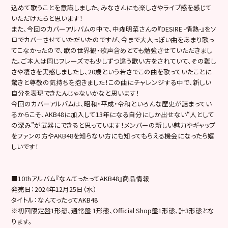
込めて歌うことを意識しました。みなさんにも楽しさやライブ感を感じて
いただけたらと思います！
また、今回のカバーアルバムの中で、中森明菜さんの『DESIRE -情熱-』をソ
ロでカバーさせていただいたのですが、今まで大人っぽい曲をあまり歌っ
てこなかったので、歌の世界観・歌声含めとても勉強させていただきまし
た。ご本人は同じフレーズでも少しずつ違う歌い方をされていて、その難し
さや凄さを実感しましたし、20歳という若さでこの曲を歌っていたことに
驚きと尊敬の気持ちを抱きました！この曲にチャレンジする中で、新しい
自分を表現できたんじゃないかなと思います！
今回のカバーアルバムは、昭和・平成・令和といろんな歴史が詰まってい
るからこそ、AKB48に加入して13年になる自分にしか出せない“人として
の深み”が武器にできると思っています！メンバーの新しい魅力やギャップ
をファンの方やAKB48を知らない方にも知ってもらえる機会になったら嬉
しいです！
■10thアルバム『なんてったってAKB48』商品情報
発売日：2024年12月25日（水）
タイトル：なんてったってAKB48
※初回限定盤1形態、通常盤 1形態、Official Shop盤1形態、計3形態とな
ります。