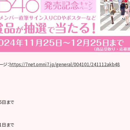
ージ：
https://7net.omni7.jp/general/004101/241112akb48
25日まで
31日まで