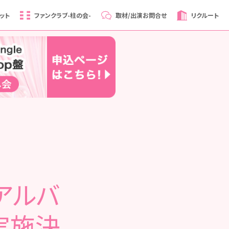
ット
ファンクラブ
-柱の会-
取材/出演
お問合せ
リクルート
hアルバ
実施決