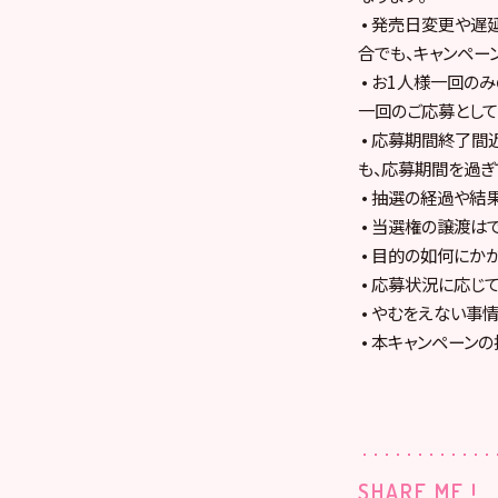
• 発売日変更や遅
合でも、キャンペー
• お1人様一回の
一回のご応募として
• 応募期間終了間
も、応募期間を過ぎ
• 抽選の経過や結
• 当選権の譲渡は
• 目的の如何にか
• 応募状況に応じ
• やむをえない事
• 本キャンペーン
SHARE ME !