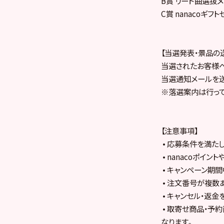
B賞 リード曲選抜
C賞 nanacoギフ
【当選発表・景品の
当選されたお客様へ
当選通知メールを送
※落選案内は行って
【注意事項】
• 応募条件を満た
• nanacoポイ
• キャンペーン期
• 注文番号が複数
• キャンセル・返
• 取寄せ商品・予
なります｡