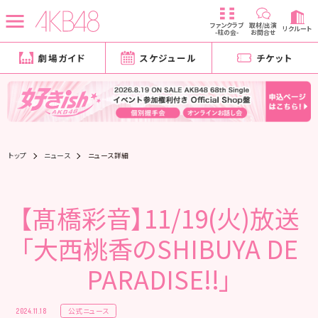
ファンクラブ
取材/出演
リクルート
-柱の会-
お問合せ
劇場ガイド
スケジュール
チケット
トップ
ニュース
ニュース詳細
【髙橋彩音】11/19(火)放送
「大西桃香のSHIBUYA DE
PARADISE!!」
公式ニュース
2024.11.18