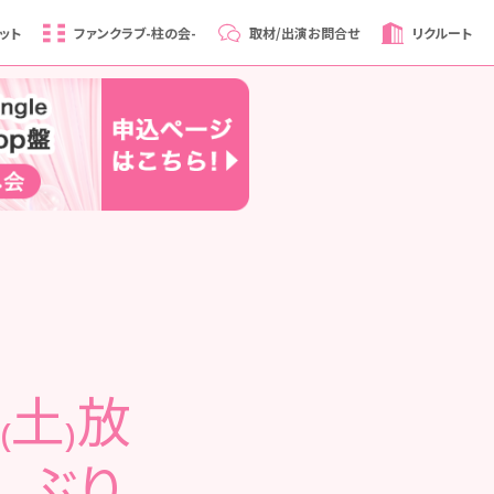
ット
ファンクラブ
-柱の会-
取材/出演
お問合せ
リクルート
₍土₎放
しぶり