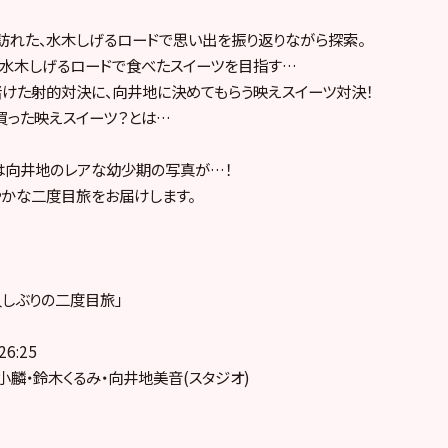
訪れた、水木しげるロードで思い出を振り返りながら探索。
、水木しげるロードで食べたスイーツを目指す…
けた射的対決に、向井地に決めてもらう映えスイーツ対決！
買った映えスイーツ？とは…
は向井地のレアな幼少期の写真が…！
かな二度目旅をお届けします。
、久しぶりの二度目旅」
6:25
小麟・鈴木くるみ・向井地美音(スタジオ)