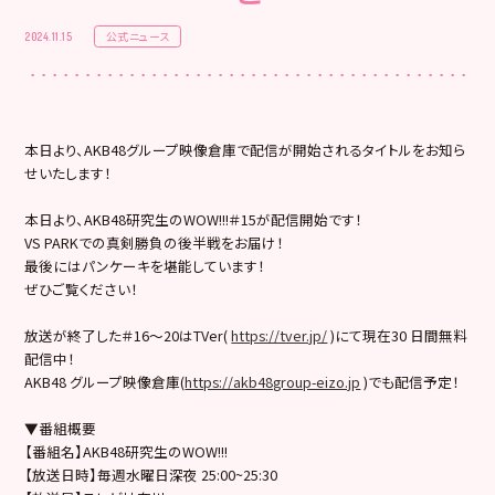
公式ニュース
2024.11.15
本日より、AKB48グループ映像倉庫で配信が開始されるタイトルをお知ら
せいたします！
本日より、AKB48研究生のWOW!!!＃15が配信開始です！
VS PARKでの真剣勝負の後半戦をお届け！
最後にはパンケーキを堪能しています！
ぜひご覧ください！
放送が終了した＃16〜20はTVer(
https://tver.jp/
)にて現在30 日間無料
配信中！
AKB48 グループ映像倉庫(
https://akb48group-eizo.jp
)でも配信予定！
▼番組概要
【番組名】AKB48研究生のWOW!!!
【放送日時】毎週水曜日深夜 25:00~25:30