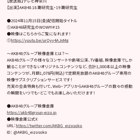
【放送局】テレビ神奈川
【出演】AKB48 18 期研究生・19 期研究生
●2024年11月15日(金)配信開始タイトル
①AKB48研究生のWOW!!!＃15
●映像はこちらからご覧になれます！
①
https://youtu.be/urQyy4AJnMg
～AKB48グループ映像倉庫とは？～
AKB48グループの様々なコンサートや劇場公演、TV番組、映像倉庫でしか
観ることができないオリジナルコンテンツなど、合計1,000本以上の映像
コンテンツが、月額1,078円(税込)で定額見放題のAKB48グループ専用の
映像サブスクリプションサービスです！
充実の会員特典も付いて、Web・アプリからAKB48グループの数々の感動
の瞬間をいつでも・どこでもお楽しみいただけます！
●AKB48グループ映像倉庫
https://akb48group-eizo.jp
●映像倉庫公式X
URL：
https://twitter.com/AKBG_eizosoko
ID： @AKBG_eizosoko