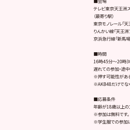
■会場
テレビ東京天王洲
（最寄り駅）
東京モノレール「天
りんかい線「天王洲
京浜急行線「新馬場
■時間
16時45分～20時3
遅れての参加・途中
※押す可能性がある
※AKB48だけで
■応募条件
年齢が18歳以上の
※参加は無料です。
※学生服での参加は