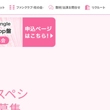
ット
ファンクラブ
-柱の会-
取材/出演
お問合せ
リクルート
ペシ
者募集