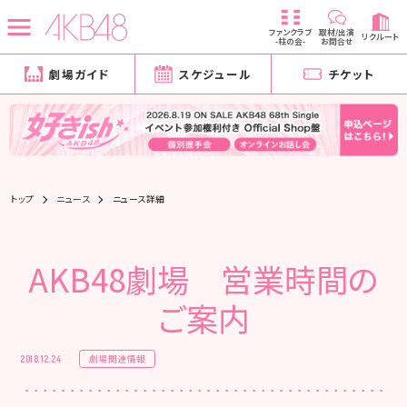
ファンクラブ
取材/出演
リクルート
-柱の会-
お問合せ
劇場ガイド
スケジュール
チケット
トップ
ニュース
ニュース詳細
AKB48劇場 営業時間の
ご案内
劇場関連情報
2018.12.24