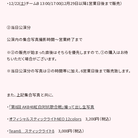
・12/22(土)チームB 13:00/17:00(12月29日以降1営業日後まで販売）
②当日公演分
公演内の集合写真撮影時間～営業終了まで
※②の販売が始まった直後はそちらを優先しますので、①の購入はお待
ちいただく場合がございます。
※当日公演分の写真は②の時間帯に加え、6営業日後まで販売致します。
また、上記集合写真と共に、
・
「第8回 AKB48紅白対抗歌合戦」撮って出し生写真
・
オフィシャルスティックライトNEO 12colors
3,200円（税込）
・
Team8 スティックライト8
3,000円（税込）