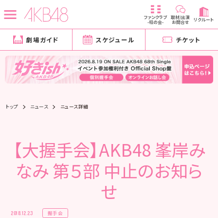
ファンクラブ
取材/出演
リクルート
-柱の会-
お問合せ
劇場ガイド
スケジュール
チケット
トップ
ニュース
ニュース詳細
【大握手会】AKB48 峯岸み
なみ 第５部 中止のお知ら
せ
握手会
2018.12.23