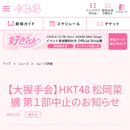
ファンクラブ
取材/出演
リクルート
-柱の会-
お問合せ
劇場ガイド
スケジュール
チケット
トップ
ニュース
ニュース詳細
【大握手会】HKT48 松岡菜
摘 第１部中止のお知らせ
握手会
2018.12.23