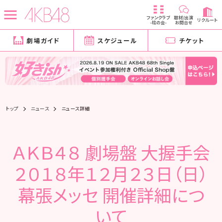
ファンクラブ
取材/出演
リクルート
-柱の会-
お問合せ
劇場ガイド
スケジュール
チケット
トップ
ニュース
ニュース詳細
ＡＫＢ４８ 劇場盤 大握手会
２０１８年１２月２３日（日）
幕張メッセ 開催詳細につ
いて