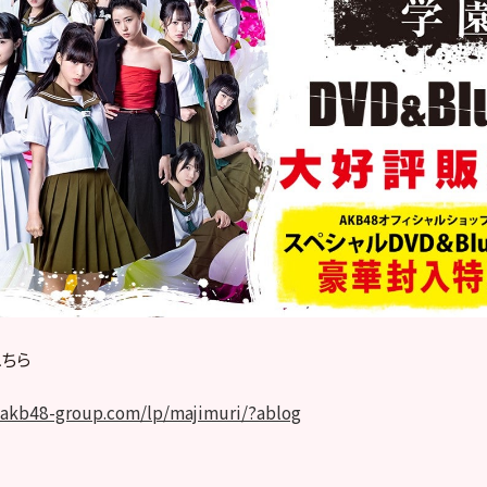
ちら
g.akb48-group.com/lp/majimuri/?ablog