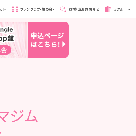
ット
ファンクラブ
-柱の会-
取材/出演
お問合せ
リクルート
「マジム
y