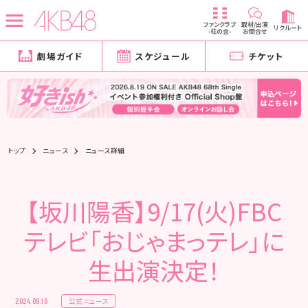
ファンクラブ
取材/出演
リクルート
-柱の会-
お問合せ
劇場ガイド
スケジュール
チケット
トップ
ニュース
ニュース詳細
【坂川陽香】9/17(火)FBC
テレビ「おじゃまっテレ」に
生出演決定！
公式ニュース
2024.09.16