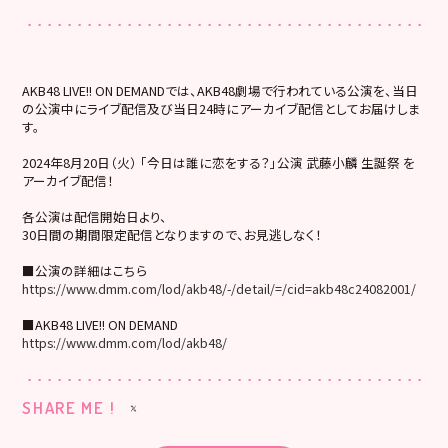
AKB48 LIVE!! ON DEMANDでは、AKB48劇場で行われている公演を、当日
の公演中にライブ配信及び当日24時にアーカイブ配信としてお届けしま
す。
2024年8月20日（火） 「今日は誰に恋をする？」公演 武藤小麟 生誕祭 を
アーカイブ配信！
各公演は配信開始日より、
30日間の期間限定配信となりますので、お見逃しなく！
■公演の詳細はこちら
https://www.dmm.com/lod/akb48/-/detail/=/cid=akb48c24082001/
■AKB48 LIVE!! ON DEMAND
https://www.dmm.com/lod/akb48/
SHARE ME !