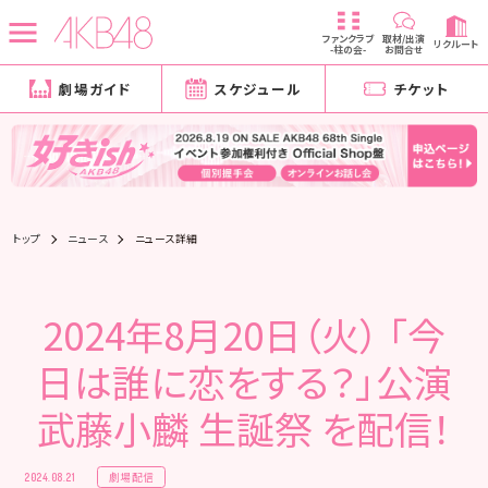
ファンクラブ
取材/出演
リクルート
-柱の会-
お問合せ
劇場ガイド
スケジュール
チケット
トップ
ニュース
ニュース詳細
2024年8月20日（火） 「今
日は誰に恋をする？」公演
武藤小麟 生誕祭 を配信！
劇場配信
2024.08.21