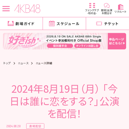
ファンクラブ
取材/出演
リクルート
-柱の会-
お問合せ
劇場ガイド
スケジュール
チケット
トップ
ニュース
ニュース詳細
2024年8月19日（月） 「今
日は誰に恋をする？」公演
を配信！
劇場配信
2024.08.20